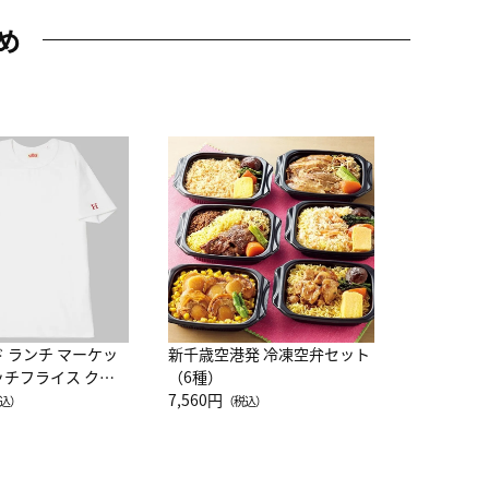
め
JAL特製
レー 200
10,800円
（
ド ランチ マーケッ
新千歳空港発 冷凍空弁セット
ッチフライス クル
（6種）
注半袖Ｔシャツ
7,560円
込）
（税込）