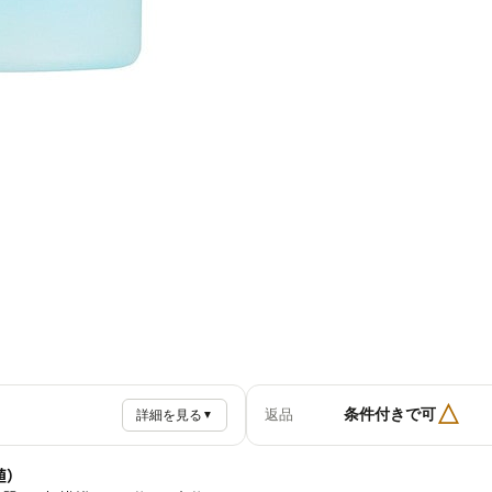
△
条件付きで可
返品
詳細を見る
▼
値）