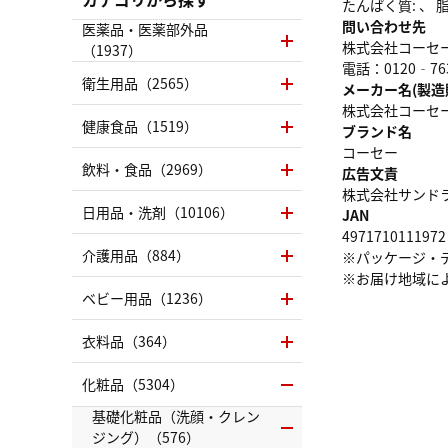
たんぱく質: 、 脂質
問い合わせ先
医薬品・医薬部外品
株式会社コーセ
（1937）
電話：0120‐76
衛生用品（2565）
メーカー名(製造
株式会社コーセ
健康食品（1519）
ブランド名
コーセー
飲料・食品（2969）
広告文責
株式会社サンドラッグ
日用品・洗剤（10106）
JAN
4971710111972
介護用品（884）
※パッケージ・
※お届け地域に
ベビー用品（1236）
衣料品（364）
化粧品（5304）
基礎化粧品（洗顔・クレン
ジング）（576）