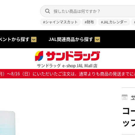
#シャインマスカット
#財布
#JALカレンダー
ベントから探す
JAL関連商品から探す
8/10（月）～8/16（日）にいただいたご注文は、通常よりも商品の発送
サ
コ
ッ