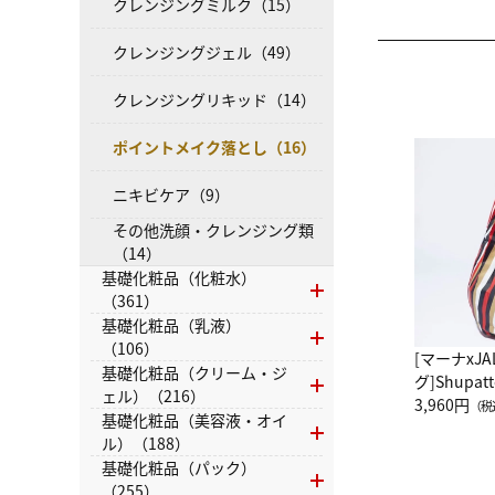
クレンジングミルク（15）
クレンジングジェル（49）
クレンジングリキッド（14）
ポイントメイク落とし（16）
ニキビケア（9）
その他洗顔・クレンジング類
（14）
基礎化粧品（化粧水）
（361）
基礎化粧品（乳液）
（106）
[マーナxJ
基礎化粧品（クリーム・ジ
グ]Shup
ェル）（216）
グ Drop 
3,960円
（税
基礎化粧品（美容液・オイ
（LC）ス
ル）（188）
基礎化粧品（パック）
（255）