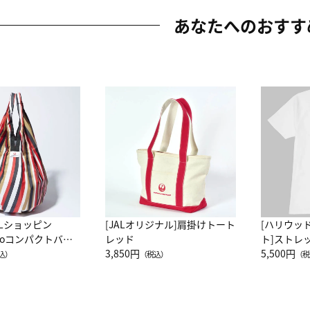
あなたへのおすす
ALショッピン
[JALオリジナル]肩掛けトート
[ハリウッ
attoコンパクトバッ
レッド
ト]ストレ
JAL客室乗務員
3,850円
ーネック別
5,500円
込）
（税込）
（税
カーフ柄