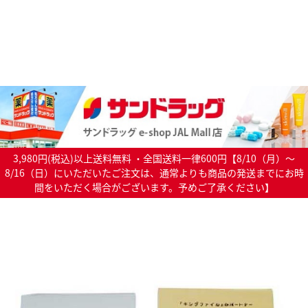
3,980円(税込)以上送料無料 ・全国送料一律600円【8/10（月）～
8/16（日）にいただいたご注文は、通常よりも商品の発送までにお時
間をいただく場合がございます。予めご了承ください】