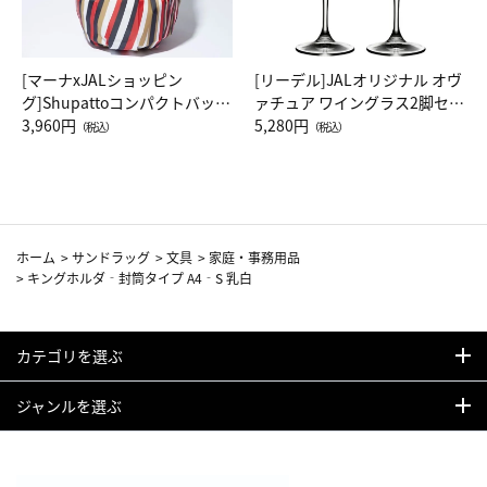
[マーナxJALショッピン
[リーデル]JALオリジナル オヴ
グ]Shupattoコンパクトバッグ
ァチュア ワイングラス2脚セッ
Drop JAL客室乗務員（LC）ス
3,960円
ト（レッドワイン）
5,280円
（税込）
（税込）
カーフ柄
ホーム
>
サンドラッグ
>
文具
>
家庭・事務用品
>
キングホルダ‐封筒タイプ A4‐S 乳白
カテゴリを選ぶ
ジャンルを選ぶ