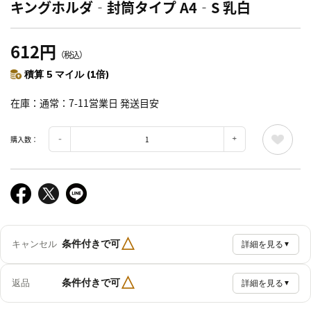
キングホルダ‐封筒タイプ A4‐S 乳白
612円
（税込）
積算 5 マイル (1倍)
在庫
通常：7-11営業日 発送目安
購入数：
△
条件付きで可
キャンセル
詳細を見る
▼
△
条件付きで可
返品
詳細を見る
▼