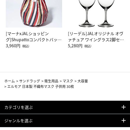
[マーナxJALショッピン
[リーデル]JALオリジナル オヴ
グ]Shupattoコンパクトバッグ
ァチュア ワイングラス2脚セッ
Drop JAL客室乗務員（LC）ス
3,960円
ト（レッドワイン）
5,280円
（税込）
（税込）
カーフ柄
ホーム
>
サンドラッグ
>
衛生用品
>
マスク
>
大容量
>
エルモア 日本製 不織布マスク 子供用 30枚
カテゴリを選ぶ
ジャンルを選ぶ