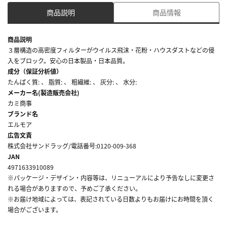
商品説明
商品情報
商品説明
３層構造の高密度フィルターがウイルス飛沫・花粉・ハウスダストなどの侵
入をブロック。安心の日本製品・日本品質。
成分（保証分析値）
たんぱく質: 、 脂質: 、 粗繊維: 、 灰分: 、 水分:
メーカー名(製造販売会社)
カミ商事
ブランド名
エルモア
広告文責
株式会社サンドラッグ/電話番号:0120-009-368
JAN
4971633910089
※パッケージ・デザイン・内容等は、リニューアルにより予告なしに変更さ
れる場合がありますので、予めご了承ください。
※お届け地域によっては、表記されている日数よりもお届けにお時間を頂く
場合がございます。