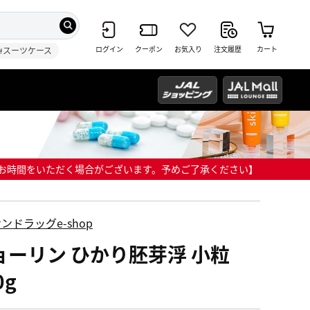
ログイン
クーポン
お気入り
注文履歴
カート
#スーツケース
までにお時間をいただく場合がございます。予めご了承ください】
ンドラッグe-shop
ョーリン ひかり胚芽浮 小粒
0g