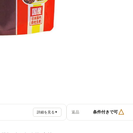
△
条件付きで可
返品
詳細を見る
▼