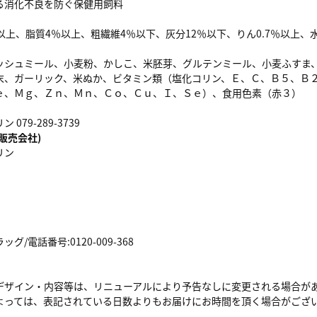
る消化不良を防ぐ保健用飼料
以上、脂質4％以上、粗繊維4％以下、灰分12％以下、りん0.7％以上、
ッシュミール、小麦粉、かしこ、米胚芽、グルテンミール、小麦ふすま
末、ガーリック、米ぬか、ビタミン類（塩化コリン、Ｅ、Ｃ、Ｂ５、Ｂ
ｅ、Ｍｇ、Ｚｎ、Ｍｎ、Ｃｏ、Ｃｕ、Ｉ、Ｓｅ）、食用色素（赤３）
079-289-3739
販売会社)
リン
/電話番号:0120-009-368
デザイン・内容等は、リニューアルにより予告なしに変更される場合が
よっては、表記されている日数よりもお届けにお時間を頂く場合がござ