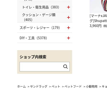
トイレ・衛生用品（383）
クッション・ゲージ類
[マーナxJ
（405）
グ]Shup
グ Drop 
3,960円
（税
スポーツ・レジャー（179）
（LC）ス
DIY・工具（5378）
ショップ内検索
ホーム
>
サンドラッグ
>
ペット
>
ペットフード
>
小動物用
>
キョ