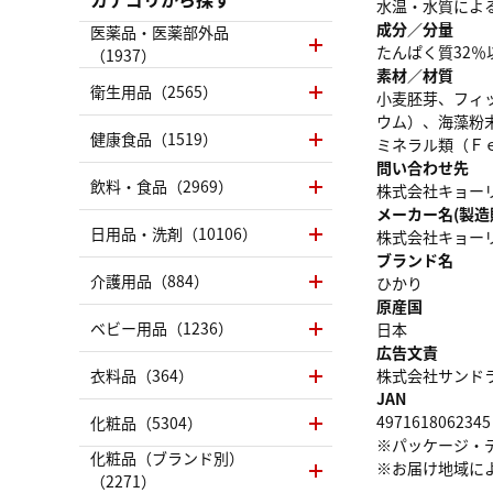
水温・水質によ
成分／分量
医薬品・医薬部外品
たんぱく質32％
（1937）
素材／材質
衛生用品（2565）
小麦胚芽、フィ
ウム）、海藻粉
健康食品（1519）
ミネラル類（Ｆ
問い合わせ先
飲料・食品（2969）
株式会社キョーリン 
メーカー名(製造
日用品・洗剤（10106）
株式会社キョー
ブランド名
介護用品（884）
ひかり
原産国
ベビー用品（1236）
日本
広告文責
衣料品（364）
株式会社サンドラッグ
JAN
4971618062345
化粧品（5304）
※パッケージ・
化粧品（ブランド別）
※お届け地域に
（2271）