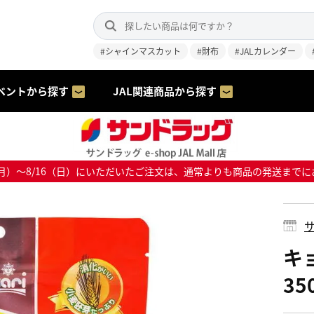
#シャインマスカット
#財布
#JALカレンダー
ベントから探す
JAL関連商品から探す
8/10（月）～8/16（日）にいただいたご注文は、通常よりも商品の発送
サ
キ
35