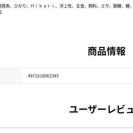
観賞魚、ひかり、Ｈｉｋａｒｉ、浮上性、主食、飼料、エサ、錦鯉、鯉
粒
商品情報
4971618062345
ユーザーレビ