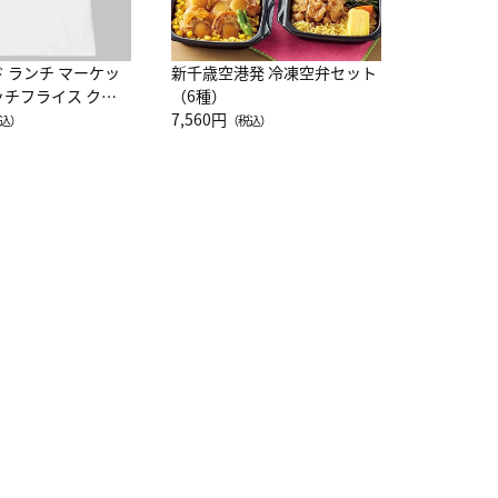
ド ランチ マーケッ
新千歳空港発 冷凍空弁セット
ッチフライス クル
（6種）
注半袖Ｔシャツ
7,560円
込）
（税込）