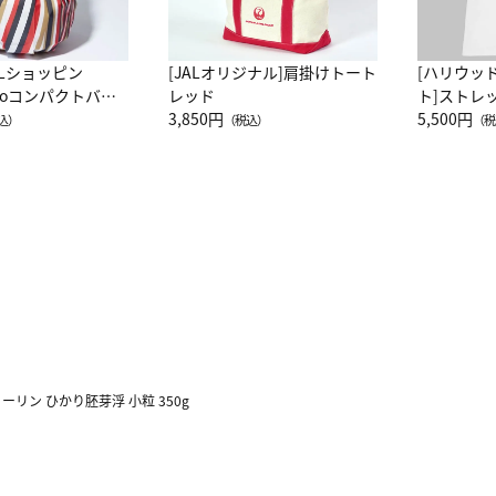
ALショッピン
[JALオリジナル]肩掛けトート
[ハリウッ
attoコンパクトバッ
レッド
ト]ストレ
JAL客室乗務員
3,850円
ーネック別
5,500円
込）
（税込）
（税
カーフ柄
ーリン ひかり胚芽浮 小粒 350g