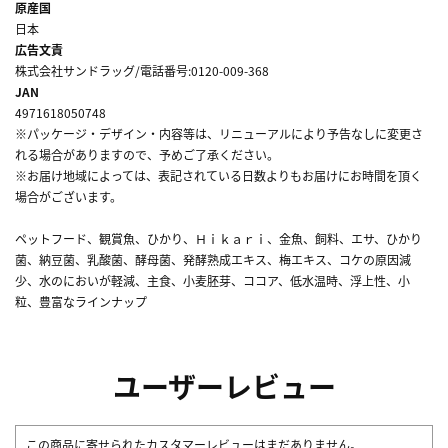
原産国
日本
広告文責
株式会社サンドラッグ/電話番号:0120-009-368
JAN
4971618050748
※パッケージ・デザイン・内容等は、リニューアルにより予告なしに変更さ
れる場合がありますので、予めご了承ください。
※お届け地域によっては、表記されている日数よりもお届けにお時間を頂く
場合がございます。
ペットフード、観賞魚、ひかり、Ｈｉｋａｒｉ、金魚、飼料、エサ、ひかり
菌、納豆菌、乳酸菌、酵母菌、発酵熟成エキス、梅エキス、コケの原因減
少、水のにおいが軽減、主食、小麦胚芽、ココア、低水温時、浮上性、小
粒、豊富なラインナップ
ユーザーレビュー
この商品に寄せられたカスタマーレビューはまだありません。