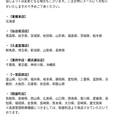
容によっては変更となる場合もございます。ご注文時にメールにてお知ら
せいたしますので予めご了承ください。
【東雁来店】
北海道
【仙台岩沼店】
青森県、岩手県、宮城県、秋田県、山形県、福島県、茨城県、栃木県
【久喜菖蒲店】
群馬県、埼玉県、新潟県、山梨県、長野県
【東府中店・横浜瀬谷店】
千葉県、東京都、神奈川県、沖縄県
【一宮萩原店】
富山県、石川県、福井県、岐阜県、静岡県、愛知県、三重県、滋賀県、京
都府、大阪府、兵庫県、奈良県、和歌山県
【粕屋町店】
鳥取県、島根県、岡山県、広島県、山口県、徳島県、香川県、愛媛県、高
知県、福岡県、佐賀県、長崎県、熊本県、大分県、宮崎県、鹿児島県
※高度管理医療機器につきましては、粕屋町店より発送させていただいて
おります。