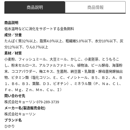
商品説明
商品情報
商品説明
低水温時などに消化をサポートする金魚飼料
成分／分量
たんぱく質32％以上、脂質4.0％以上、粗繊維5.0％以下、水分10％以下、灰
分12％以下、りん0.7％以上
素材／材質
小麦粉、フィッシュミール、大豆ミール、かしこ、小麦胚芽、とうもろこ
し、粉末セルロース、アルファルファミール、植物油、ビール酵母、海藻粉
末、ココアパウダー、梅エキス、生菌剤、納豆菌・乳酸菌・酵母菌発酵抽出
物、ビタミン類（塩化コリン、Ｅ、Ｃ、イノシトール、Ｂ５、Ｂ２、Ａ、Ｂ
１、Ｂ６、Ｂ３、葉酸、Ｄ３、ビオチン）、ミネラル類（Ｐ、Ｎａ、Ｃｌ、
Ｆｅ、Ｍｇ、Ｚｎ、Ｍｎ、Ｃｕ、Ｉ）
問い合わせ先
株式会社キョーリン 079-289-3739
メーカー名(製造販売会社)
株式会社キョーリン
ブランド名
ひかり