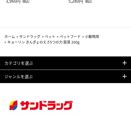
Drop JAL客室乗務員（LC）ス
3,960円
ト（レッドワイン）
5,280円
（税込）
（税込）
カーフ柄
ホーム
>
サンドラッグ
>
ペット
>
ペットフード
>
小動物用
>
キョーリン きんぎょのえさ5つの力 胚芽 200g
カテゴリを選ぶ
ジャンルを選ぶ