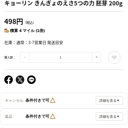
キョーリン きんぎょのえさ5つの力 胚芽 200g
498円
（税込）
積算 4 マイル (1倍)
在庫
通常：3-7営業日 発送目安
購入数：
△
条件付きで可
キャンセル
詳細を見る
▼
△
条件付きで可
返品
詳細を見る
▼