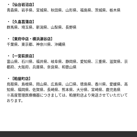
【仙台岩沼店】
青森県、岩手県、宮城県、秋田県、山形県、福島県、茨城県、栃木県
【久喜菖蒲店】
群馬県、埼玉県、新潟県、山梨県、長野県
【東府中店・横浜瀬谷店】
千葉県、東京都、神奈川県、沖縄県
【一宮萩原店】
富山県、石川県、福井県、岐阜県、静岡県、愛知県、三重県、滋賀県、京
都府、大阪府、兵庫県、奈良県、和歌山県
【粕屋町店】
鳥取県、島根県、岡山県、広島県、山口県、徳島県、香川県、愛媛県、高
知県、福岡県、佐賀県、長崎県、熊本県、大分県、宮崎県、鹿児島県
※高度管理医療機器につきましては、粕屋町店より発送させていただいて
おります。