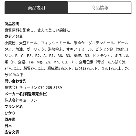
商品説明
商品情報
商品説明
良質原料を配合し、丈夫で美しい錦鯉に
成分／分量
小麦粉、大豆ミール、フィッシュミール、米ぬか、グルテンミール、ビール
酵母、魚油、ガーリック、海藻粉末、オキアミミール、ビタミン類（塩化コ
リン、E、C、B5、B2、A、B1、B6、B3、葉酸、D3、ビオチン）、ミネラル
類（P、食塩、Fe、Mg、Zn、Mn、Cu、I）、食用色素（青2） たんぱく質
34％以上、脂質3％以上、粗繊維5％以下、灰分13％以下、りん1％以上、水
分10％以下
問い合わせ先
株式会社キョーリン 079-289-3739
メーカー名(製造販売会社)
株式会社キョーリン
ブランド名
ひかり
原産国
日本
広告文責