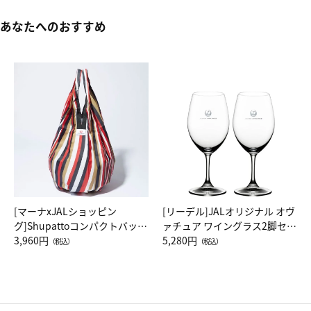
あなたへのおすすめ
[マーナxJALショッピン
[リーデル]JALオリジナル オヴ
グ]Shupattoコンパクトバッグ
ァチュア ワイングラス2脚セッ
Drop JAL客室乗務員（LC）ス
3,960円
ト（レッドワイン）
5,280円
（税込）
（税込）
カーフ柄