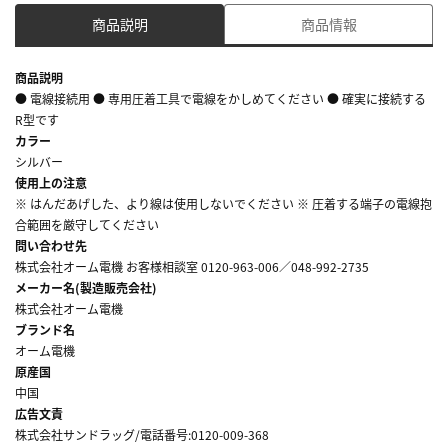
商品説明
商品情報
商品説明
● 電線接続用 ● 専用圧着工具で電線をかしめてください ● 確実に接続する
R型です
カラー
シルバー
使用上の注意
※ はんだあげした、より線は使用しないでください ※ 圧着する端子の電線抱
合範囲を厳守してください
問い合わせ先
株式会社オーム電機 お客様相談室 0120-963-006／048-992-2735
メーカー名(製造販売会社)
株式会社オーム電機
ブランド名
オーム電機
原産国
中国
広告文責
株式会社サンドラッグ/電話番号:0120-009-368