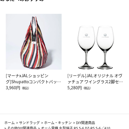
[マーナxJALショッピン
[リーデル]JALオリジナル オヴ
グ]Shupattoコンパクトバッグ
ァチュア ワイングラス2脚セッ
Drop JAL客室乗務員（LC）ス
3,960円
ト（レッドワイン）
5,280円
（税込）
（税込）
カーフ柄
ホーム
>
サンドラッグ
>
ホーム・キッチン
>
DIY関連商品
>
その他DIY関連商品
>
オーム電機 丸型端子 R5.5-6 DZ-R5.5-6／A10