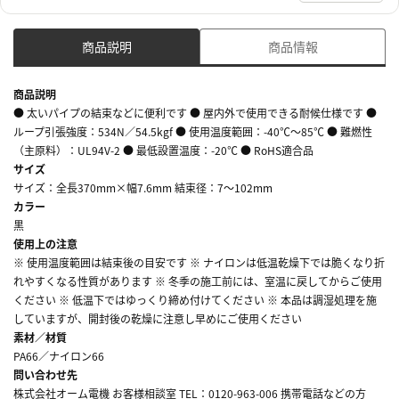
商品説明
商品情報
商品説明
● 太いパイプの結束などに便利です ● 屋内外で使用できる耐候仕様です ●
ループ引張強度：534N／54.5kgf ● 使用温度範囲：-40℃～85℃ ● 難燃性
（主原料）：UL94V-2 ● 最低設置温度：-20℃ ● RoHS適合品
サイズ
サイズ：全長370mm×幅7.6mm 結束径：7～102mm
カラー
黒
使用上の注意
※ 使用温度範囲は結束後の目安です ※ ナイロンは低温乾燥下では脆くなり折
れやすくなる性質があります ※ 冬季の施工前には、室温に戻してからご使用
ください ※ 低温下ではゆっくり締め付けてください ※ 本品は調湿処理を施
していますが、開封後の乾燥に注意し早めにご使用ください
素材／材質
PA66／ナイロン66
問い合わせ先
株式会社オーム電機 お客様相談室 TEL：0120-963-006 携帯電話などの方