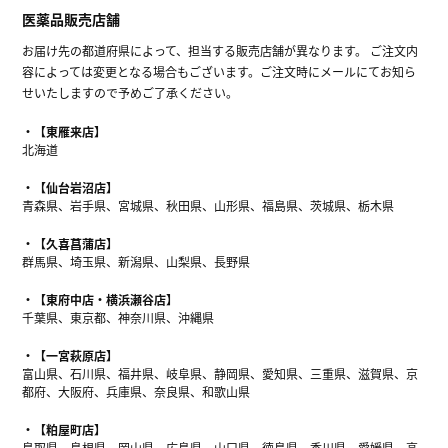
医薬品販売店舗
お届け先の都道府県によって、担当する販売店舗が異なります。 ご注文内
容によっては変更となる場合もございます。ご注文時にメールにてお知ら
せいたしますので予めご了承ください。
【東雁来店】
北海道
【仙台岩沼店】
青森県、岩手県、宮城県、秋田県、山形県、福島県、茨城県、栃木県
【久喜菖蒲店】
群馬県、埼玉県、新潟県、山梨県、長野県
【東府中店・横浜瀬谷店】
千葉県、東京都、神奈川県、沖縄県
【一宮萩原店】
富山県、石川県、福井県、岐阜県、静岡県、愛知県、三重県、滋賀県、京
都府、大阪府、兵庫県、奈良県、和歌山県
【粕屋町店】
鳥取県、島根県、岡山県、広島県、山口県、徳島県、香川県、愛媛県、高