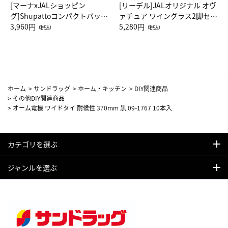
[マーナxJALショッピン
[リーデル]JALオリジナル オヴ
グ]Shupattoコンパクトバッグ
ァチュア ワイングラス2脚セッ
Drop JAL客室乗務員（LC）ス
3,960円
ト（レッドワイン）
5,280円
（税込）
（税込）
カーフ柄
ホーム
>
サンドラッグ
>
ホーム・キッチン
>
DIY関連商品
>
その他DIY関連商品
>
オーム電機 ワイドタイ 耐候性 370mm 黒 09-1767 10本入
カテゴリを選ぶ
ジャンルを選ぶ