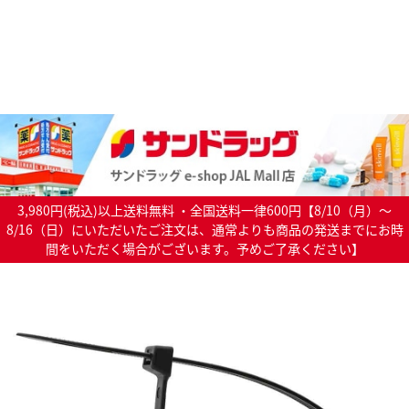
3,980円(税込)以上送料無料 ・全国送料一律600円【8/10（月）～
8/16（日）にいただいたご注文は、通常よりも商品の発送までにお時
間をいただく場合がございます。予めご了承ください】