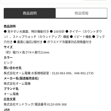
商品説明
商品情報
商品説明
● 見やすい大画面、時計機能付き ● 100分計 ● タイマー（カウントダウ
ン）、ストップウォッチ（カウントアップ）機能 ● リピート機能 ● フック
穴付き ● 裏面に磁石2個付き ● ガラスドア冷蔵庫対応用吸盤付き
サイズ
（約）幅75×高さ74×奥行21mm
カラー
ピンク
問い合わせ先
株式会社オーム電機 お客様相談室：0120-963-006、048-992-2735
メーカー名(製造販売会社)
株式会社オーム電機
ブランド名
オーム電機
広告文責
株式会社サンドラッグ/電話番号:0120-009-368
JAN