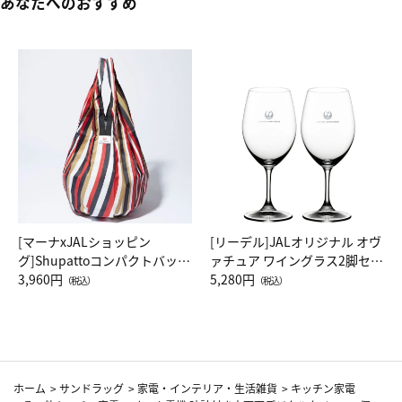
あなたへのおすすめ
[マーナxJALショッピン
[リーデル]JALオリジナル オヴ
グ]Shupattoコンパクトバッグ
ァチュア ワイングラス2脚セッ
Drop JAL客室乗務員（LC）ス
3,960円
ト（レッドワイン）
5,280円
（税込）
（税込）
カーフ柄
ホーム
>
サンドラッグ
>
家電・インテリア・生活雑貨
>
キッチン家電