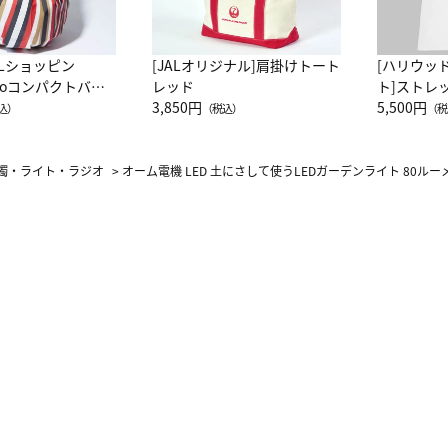
ALショッピン
[JALオリジナル]肩掛けトート
[ハリウッ
attoコンパクトバッ
レッド
ト]ストレ
JAL客室乗務員
3,850円
ーネック別
5,500円
込）
（税込）
（税
カーフ柄
燭・ライト・ラジオ
>
オーム電機 LED 土にさして使うLEDガーデンライト 80ルー