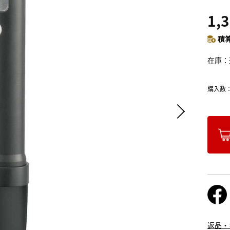
1,
積算
在庫
購入数
返品・