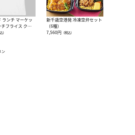
ド ランチ マーケッ
新千歳空港発 冷凍空弁セット
ッチフライス クル
（6種）
注半袖Ｔシャツ
7,560円
込）
（税込）
メン