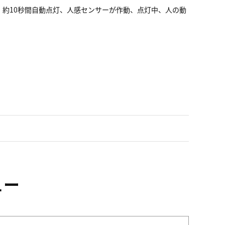
約10秒間自動点灯、人感センサーが作動、点灯中、人の動
ュー