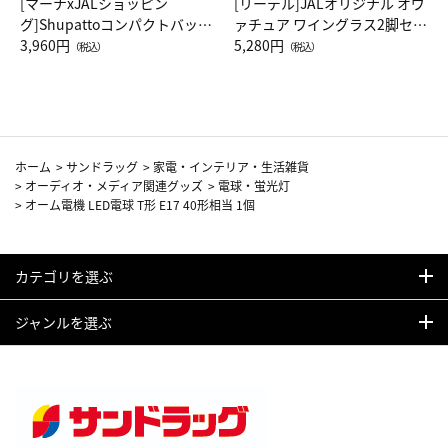
[マーナxJALショッピン
[リーデル]JALオリジナル オヴ
グ]Shupattoコンパクトバッグ
ァチュア ワイングラス2脚セッ
Drop JAL客室乗務員（LC）ス
3,960円
ト（レッドワイン）
5,280円
（税込）
（税込）
カーフ柄
ホーム
>
サンドラッグ
>
家電・インテリア・生活雑貨
>
オーディオ・メディア関連グッズ
>
電球・蛍光灯
>
オーム電機 LED電球 T形 E17 40形相当 1個
カテゴリを選ぶ
ジャンルを選ぶ