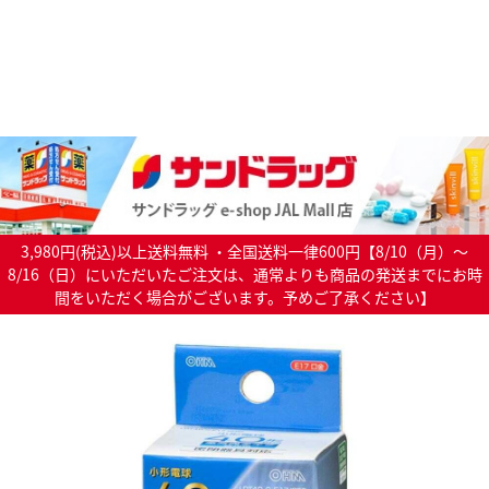
3,980円(税込)以上送料無料 ・全国送料一律600円【8/10（月）～
8/16（日）にいただいたご注文は、通常よりも商品の発送までにお時
間をいただく場合がございます。予めご了承ください】