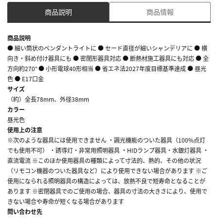
商品説明
商品情報
商品説明
● 細い筒状のペンダントライトに ● セード直径が細いシャンデリアに ● 横
向き・斜め付け器具にも ● 密閉形器具対応 ● 断熱材施工器具にも対応 ● 全
方向約270° ● 小形電球40形相当 ● 省エネ法2027年度目標基準達成 ● 昼光
色 ● E17口金
サイズ
（約）全長78mm、外径38mm
カラー
昼光色
使用上の注意
※次のような器具には使用できません ・調光機能のついた器具（100%点灯
でも使用不可） ・誘導灯・非常用照明器具 ・HIDランプ器具・水銀灯器具 ・
直流電流 ※このほか使用器具の種類によって寸法的、熱的、その他の状況
（リモコン機器のついた器具など）により使用できない場合があります ※ご
使用になられる照明器具の構造によっては、放熱不良で短寿命となることが
あります ※密閉器具でのご使用の場合、器具の寸法の大きさにより、使用で
きない場合や寿命が短くなる場合があります
問い合わせ先