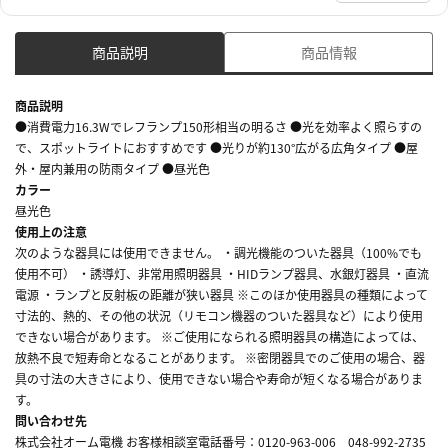
商品説明
商品情報
商品説明
●消費電力16.3Wでレフランプ150形相当の明るさ ●光を効率よく照らすの
で、スポットライトにおすすめです ●光りが約130°広がる広角タイプ ●屋
外・屋内兼用の防雨タイプ ●昼光色
カラー
昼光色
使用上の注意
次のような器具には使用できません。 ・調光機能のついた器具（100%でも
使用不可） ・誘導灯、非常用照明器具 ・HIDランプ器具、水銀灯器具 ・直流
電源 ・ランプと反射板の距離が狭い器具 ※このほか使用器具の種類によって
寸法的、熱的、その他の状況（リモコン機器のついた器具など）により使用
できない場合があります。 ※ご使用になられる照明器具の構造によっては、
放熱不良で短寿命となることがあります。 ※密閉器具でのご使用の場合、器
具の寸法の大きさにより、使用できない場合や寿命が短くなる場合がありま
す。
問い合わせ先
株式会社オーム電機 お客様相談室電話番号：0120-963-006 048-992-2735