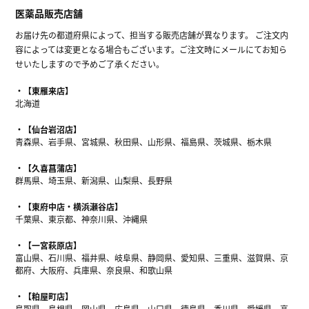
医薬品販売店舗
お届け先の都道府県によって、担当する販売店舗が異なります。 ご注文内
容によっては変更となる場合もございます。ご注文時にメールにてお知ら
せいたしますので予めご了承ください。
【東雁来店】
北海道
【仙台岩沼店】
青森県、岩手県、宮城県、秋田県、山形県、福島県、茨城県、栃木県
【久喜菖蒲店】
群馬県、埼玉県、新潟県、山梨県、長野県
【東府中店・横浜瀬谷店】
千葉県、東京都、神奈川県、沖縄県
【一宮萩原店】
富山県、石川県、福井県、岐阜県、静岡県、愛知県、三重県、滋賀県、京
都府、大阪府、兵庫県、奈良県、和歌山県
【粕屋町店】
鳥取県、島根県、岡山県、広島県、山口県、徳島県、香川県、愛媛県、高