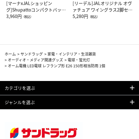
[マーナxJALショッピン
[リーデル]JALオリジナル オヴ
グ]Shupattoコンパクトバッグ
ァチュア ワイングラス2脚セッ
Drop JAL客室乗務員（LC）ス
3,960円
ト（レッドワイン）
5,280円
（税込）
（税込）
カーフ柄
ホーム
>
サンドラッグ
>
家電・インテリア・生活雑貨
>
オーディオ・メディア関連グッズ
>
電球・蛍光灯
>
オーム電機 LED電球 レフランプ形 E26 150形相当防雨 1個
カテゴリを選ぶ
ジャンルを選ぶ