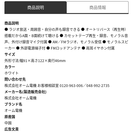
商品説明
商品情報
商品説明
● ラジオ放送・周囲音・自分の声も録音できる ● オートリバース（再生時）
搭載だからA面・B面続けて聴ける ● カセットテープ再生・録音、モノラル音
声、外付け録音マイク付属 ● AM／FMラジオ、モノラル受信 ● モノラルスピ
ーカー ● 外部電源端子付 ● FMロッドアンテナ ● 両耳イヤホン付属
サイズ
外形寸法:幅91×高さ122×奥行46mm
カラー
ホワイト
問い合わせ先
株式会社オーム電機 お客様相談室 0120-963-006／048-992-2735
メーカー名(製造販売会社)
株式会社オーム電機
ブランド名
オーム電機
原産国
中国
広告文責