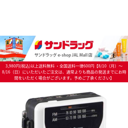
3,980円(税込)以上送料無料 ・全国送料一律600円【8/10（月）～
8/16（日）にいただいたご注文は、通常よりも商品の発送までにお時
間をいただく場合がございます。予めご了承ください】