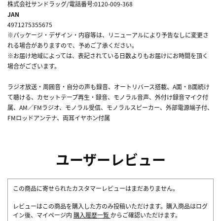
株式会社サンドラッグ/電話番号:0120-009-368
JAN
4971275355675
※パッケージ・デザイン・内容等は、リニューアルにより予告なしに変更さ
れる場合がありますので、予めご了承ください。
※お届け地域によっては、表記されている日数よりもお届けにお時間を頂く
場合がございます。
ラジオ放送・周囲音・自分の声も録音、オートリバース搭載、A面・B面続け
て聴ける、カセットテープ再生・録音、モノラル音声、外付け録音マイク付
属、AM／FMラジオ、モノラル受信、モノラルスピーカー、外部電源端子付、
FMロッドアンテナ、両耳イヤホン付属
ユーザーレビュー
この商品に寄せられたカスタマーレビューはまだありません。
レビューはこの商品を購入した方のみ投稿いただけます。購入商品はログ
イン後、マイページ内
購入履歴一覧
からご確認いただけます。