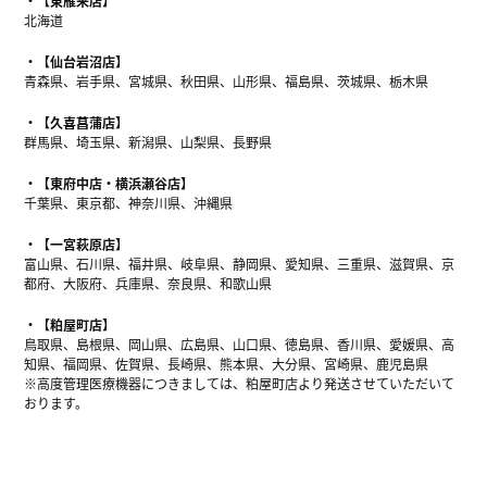
【東雁来店】
北海道
【仙台岩沼店】
青森県、岩手県、宮城県、秋田県、山形県、福島県、茨城県、栃木県
【久喜菖蒲店】
群馬県、埼玉県、新潟県、山梨県、長野県
【東府中店・横浜瀬谷店】
千葉県、東京都、神奈川県、沖縄県
【一宮萩原店】
富山県、石川県、福井県、岐阜県、静岡県、愛知県、三重県、滋賀県、京
都府、大阪府、兵庫県、奈良県、和歌山県
【粕屋町店】
鳥取県、島根県、岡山県、広島県、山口県、徳島県、香川県、愛媛県、高
知県、福岡県、佐賀県、長崎県、熊本県、大分県、宮崎県、鹿児島県
※高度管理医療機器につきましては、粕屋町店より発送させていただいて
おります。