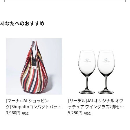
あなたへのおすすめ
[マーナxJALショッピン
[リーデル]JALオリジナル オヴ
グ]Shupattoコンパクトバッグ
ァチュア ワイングラス2脚セッ
Drop JAL客室乗務員（LC）ス
3,960円
ト（レッドワイン）
5,280円
（税込）
（税込）
カーフ柄