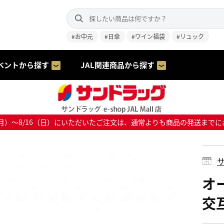
#お中元
#日傘
#ワイン福袋
#リュック
ベントから探す
JAL関連商品から探す
8/10（月）～8/16（日）にいただいたご注文は、通常よりも商品の発送
サ
オ
交