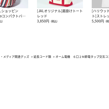
ALショッピン
[JALオリジナル]肩掛けトート
[ハリウッ
attoコンパクトバッ
レッド
ト]ストレ
JAL客室乗務員
3,850円
ーネック別
5,500円
込）
（税込）
（税
カーフ柄
オ・メディア関連グッズ
>
延長コード類
>
オーム電機 ６口２Ｍ節電タップ交互コ