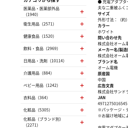
● 充電アダプタ
夫な二重被ふく
医薬品・医薬部外品
サイズ
（1940）
外形寸法：（約）
衛生用品（2571）
カラー
ホワイト
健康食品（1520）
問い合わせ先
株式会社オーム電機 
飲料・食品（2969）
メーカー名(製造
株式会社オーム
日用品・洗剤（10114）
ブランド名
オーム電機
介護用品（884）
原産国
中国
ベビー用品（1242）
広告文責
株式会社サンドラッグ
衣料品（364）
JAN
4971275016545
※パッケージ・
化粧品（5305）
※お届け地域に
化粧品（ブランド別）
（2271）
充電アダプター