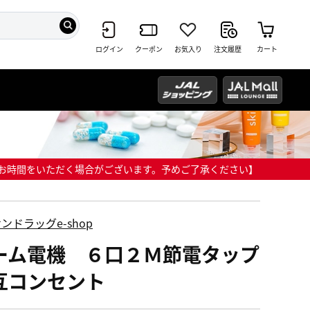
ログイン
クーポン
お気入り
注文履歴
カート
までにお時間をいただく場合がございます。予めご了承ください】
ンドラッグe-shop
ーム電機 ６口２Ｍ節電タップ
互コンセント