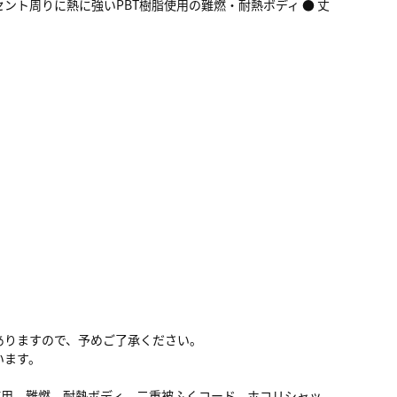
セント周りに熱に強いPBT樹脂使用の難燃・耐熱ボディ ● 丈
ありますので、予めご了承ください。
います。
使用、難燃、耐熱ボディ、二重被ふくコード、ホコリシャッ