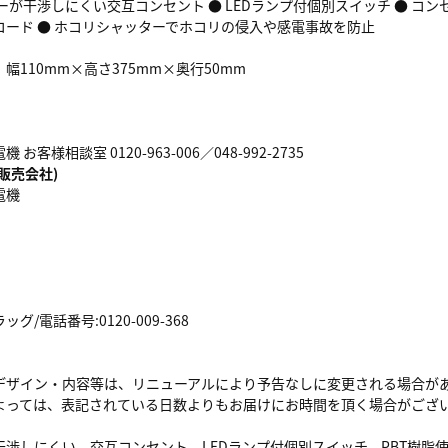
ーが干渉しにくい交互コンセント ● LEDランプ付個別スイッチ ● コン
コード ● ホコリシャッターでホコリの侵入や感電事故を防止
幅110mm×高さ375mm×奥行50mm
お客様相談室 0120-963-006／048-992-2735
販売会社)
電機
/電話番号:0120-009-368
デザイン・内容等は、リニューアルにより予告なしに変更される場合が
よっては、表記されている日数よりもお届けにお時間を頂く場合がござ
干渉しにくい、交互コンセント、LEDランプ付個別スイッチ、PBT樹脂