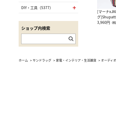
DIY・工具（5377）
[マーナxJ
グ]Shup
グ Drop 
3,960円
（税
ショップ内検索
（LC）ス
ホーム
>
サンドラッグ
>
家電・インテリア・生活雑貨
>
オーディ