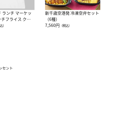
ド ランチ マーケッ
新千歳空港発 冷凍空弁セット
ッチフライス クル
（6種）
注半袖Ｔシャツ
7,560円
込）
（税込）
ンセント