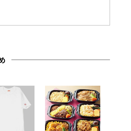
め
JAL特製
レー 200
10,800円
（