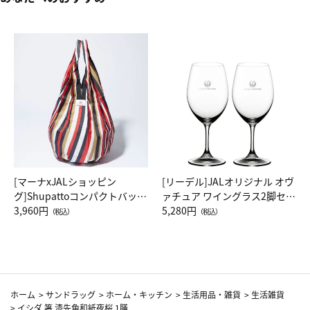
[マーナxJALショッピン
[リーデル]JALオリジナル オヴ
グ]Shupattoコンパクトバッグ
ァチュア ワイングラス2脚セッ
Drop JAL客室乗務員（LC）ス
3,960円
ト（レッドワイン）
5,280円
（税込）
（税込）
カーフ柄
ホーム
>
サンドラッグ
>
ホーム・キッチン
>
生活用品・雑貨
>
生活雑貨
>
イシダ 箸 漆先角和紙夜桜 1膳