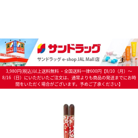
3,980円(税込)以上送料無料 ・全国送料一律600円【8/10（月）～
8/16（日）にいただいたご注文は、通常よりも商品の発送までにお時
間をいただく場合がございます。予めご了承ください】