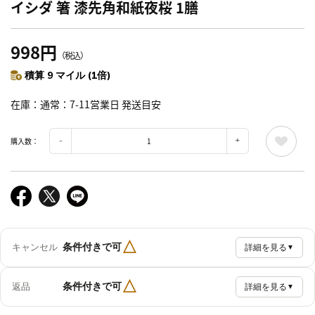
イシダ 箸 漆先角和紙夜桜 1膳
998円
（税込）
積算 9 マイル (1倍)
在庫
通常：7-11営業日 発送目安
購入数：
△
条件付きで可
キャンセル
詳細を見る
▼
△
条件付きで可
返品
詳細を見る
▼