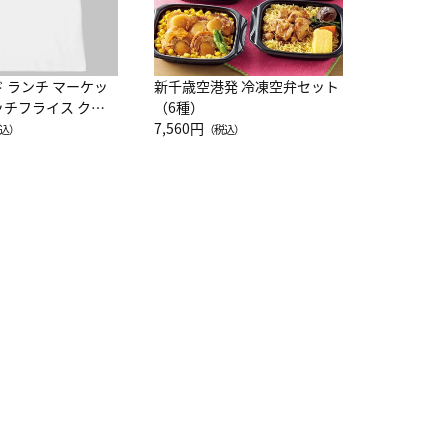
ド ランチ マーケッ
新千歳空港発 冷凍空弁セット
ッチフライス クル
（6種）
注半袖Ｔシャツ
7,560円
込）
（税込）