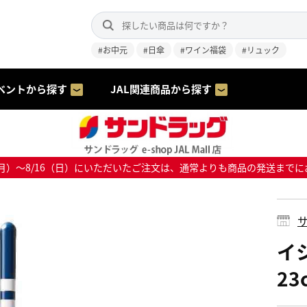
#お中元
#日傘
#ワイン福袋
#リュック
ベントから探す
JAL関連商品から探す
8/10（月）～8/16（日）にいただいたご注文は、通常よりも商品の発送
サ
イ
23