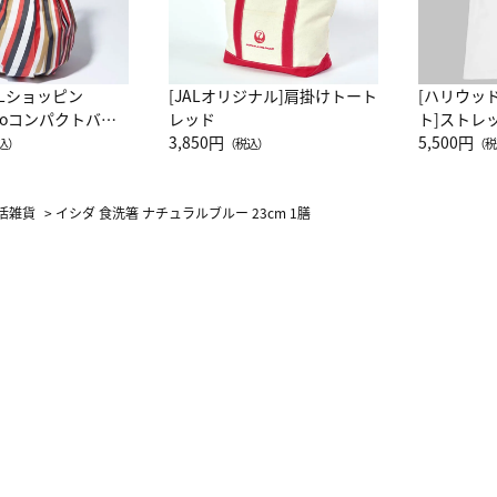
ALショッピン
[JALオリジナル]肩掛けトート
[ハリウッ
attoコンパクトバッ
レッド
ト]ストレ
JAL客室乗務員
3,850円
ーネック別
5,500円
込）
（税込）
（税
カーフ柄
活雑貨
>
イシダ 食洗箸 ナチュラルブルー 23cm 1膳