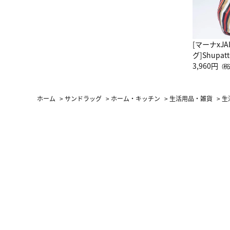
[マーナxJ
グ]Shup
グ Drop 
3,960円
（税
（LC）ス
ホーム
>
サンドラッグ
>
ホーム・キッチン
>
生活用品・雑貨
>
生