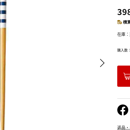
39
積算
在庫
購入数
返品・