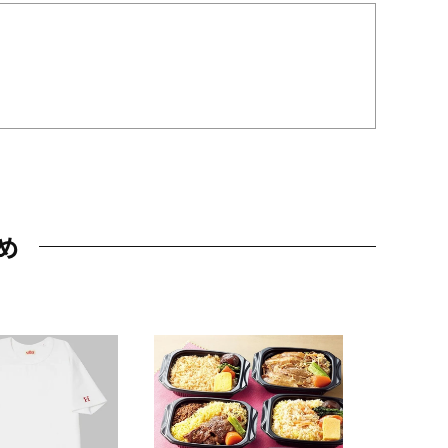
め
JAL特製
レー 200
10,800円
（