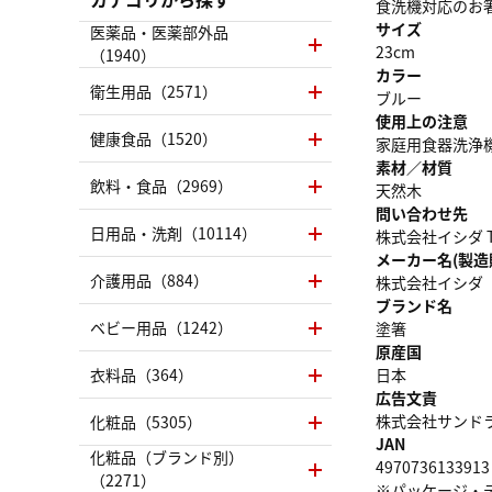
食洗機対応のお
サイズ
医薬品・医薬部外品
23cm
（1940）
カラー
衛生用品（2571）
ブルー
使用上の注意
健康食品（1520）
家庭用食器洗浄
素材／材質
飲料・食品（2969）
天然木
問い合わせ先
日用品・洗剤（10114）
株式会社イシダ TEL
メーカー名(製造
介護用品（884）
株式会社イシダ
ブランド名
ベビー用品（1242）
塗箸
原産国
衣料品（364）
日本
広告文責
株式会社サンドラッグ
化粧品（5305）
JAN
化粧品（ブランド別）
4970736133913
（2271）
※パッケージ・