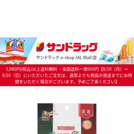
3,980円(税込)以上送料無料 ・全国送料一律600円【8/10（月）～
8/16（日）にいただいたご注文は、通常よりも商品の発送までにお時
間をいただく場合がございます。予めご了承ください】