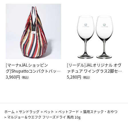
[マーナxJALショッピン
[リーデル]JALオリジナル オヴ
グ]Shupattoコンパクトバッグ
ァチュア ワイングラス2脚セッ
Drop JAL客室乗務員（LC）ス
3,960円
ト（レッドワイン）
5,280円
（税込）
（税込）
カーフ柄
ホーム
>
サンドラッグ
>
ペット
>
ペットフード
>
猫用スナック・おやつ
>
マルジョー＆ウエフク フリーズドライ 馬肉 10g