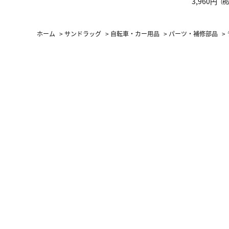
グ Drop 
3,960円
（税
（LC）ス
ホーム
>
サンドラッグ
>
自転車・カー用品
>
パーツ・補修部品
>