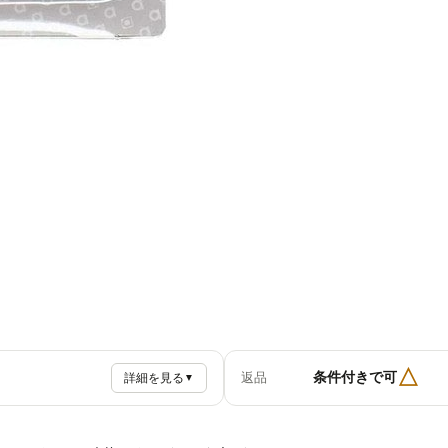
△
条件付きで可
返品
詳細を見る
▼