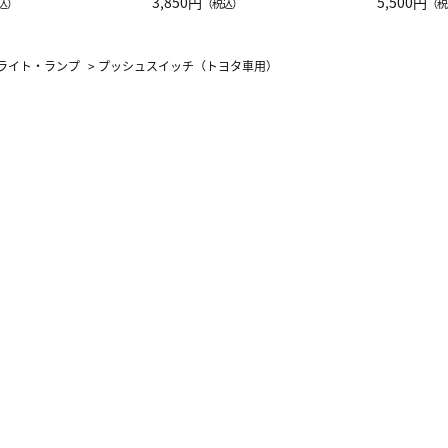
JAL客室乗務員
3,850円
ーネック別
5,500円
込）
（税込）
（税
カーフ柄
ライト・ランプ
>
プッシュスイッチ（トヨタ車用）