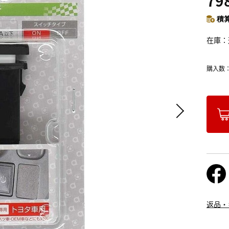
79
積算
在庫
購入数
返品・