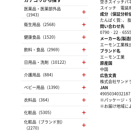
空きスイッチパ
スイッチ 電装
医薬品・医薬部外品
成分（保証分析
（1943）
たんぱく質: 、 脂質
衛生用品（2568）
問い合わせ先
0790‐22‐655
健康食品（1520）
メーカー名(製造
エーモン工業株
飲料・食品（2969）
ブランド名
エ－モン工業
日用品・洗剤（10122）
原産国
中国
介護用品（884）
広告文責
株式会社サンドラッグ
ベビー用品（1390）
JAN
4905034032187
衣料品（364）
※パッケージ・
※お届け地域に
化粧品（5305）
化粧品（ブランド別）
（2270）