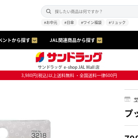
#お中元
#日傘
#ワイン福袋
#リュック
ベントから探す
JAL関連商品から探す
3,980円(税込)以上送料無料 ・全国送料一律600円
サ
プ