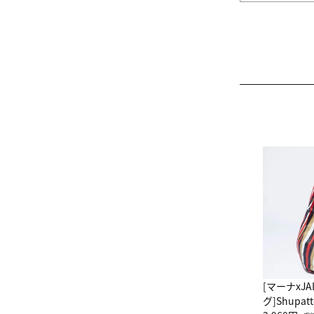
[マーナxJ
グ]Shup