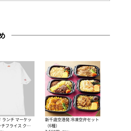
め
JAL特製
レー 200
10,800円
（
ド ランチ マーケッ
新千歳空港発 冷凍空弁セット
ッチフライス クル
（6種）