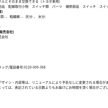
ネルとそのまま交換できる（トヨタ車用）
用品 配線取付小物 スイッチ類 パーツ 補修部品 スイッチ スイ
値）
: 、 粗繊維: 、 灰分: 、 水分:
5
販売会社)
式会社
/電話番号:0120-009-368
デザイン・内容等は、リニューアルにより予告なしに変更される場合が
よっては、表記されている日数よりもお届けにお時間を頂く場合がござ