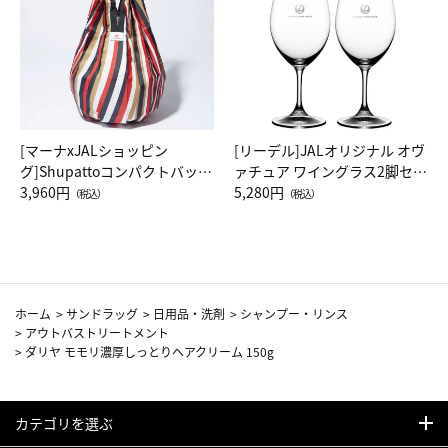
[マーナxJALショッピン
[リーデル]JALオリジナル オヴ
グ]Shupattoコンパクトバッグ
ァチュア ワイングラス2脚セッ
Drop JAL客室乗務員（LC）ス
3,960円
ト（レッドワイン）
5,280円
（税込）
（税込）
カーフ柄
ホーム
>
サンドラッグ
>
日用品・洗剤
>
シャンプー・リンス
>
アウトバストリートメント
>
ダリヤ モモリ濃厚しっとりヘアクリーム 150g
カテゴリを選ぶ