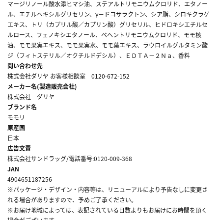
マージリノール酸水添ヒマシ油、ステアルトリモニウムクロリド、エタノー
ル、エチルヘキシルグリセリン、γ－ドコサラクトン、シア脂、シロキクラゲ
エキス、トリ（カプリル酸／カプリン酸）グリセリル、ヒドロキシエチルセ
ルロース、フェノキシエタノール、ベヘントリモニウムクロリド、モモ核
油、モモ果実エキス、モモ果実水、モモ葉エキス、ラウロイルグルタミン酸
ジ（フィトステリル／オクチルドデシル）、ＥＤＴＡ－２Ｎａ、香料
問い合わせ先
株式会社ダリヤ お客様相談室 0120-672-152
メーカー名(製造販売会社)
株式会社 ダリヤ
ブランド名
モモリ
原産国
日本
広告文責
株式会社サンドラッグ/電話番号:0120-009-368
JAN
4904651187256
※パッケージ・デザイン・内容等は、リニューアルにより予告なしに変更さ
れる場合がありますので、予めご了承ください。
※お届け地域によっては、表記されている日数よりもお届けにお時間を頂く