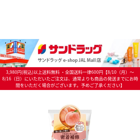
3,980円(税込)以上送料無料 ・全国送料一律600円【8/10（月）～
8/16（日）にいただいたご注文は、通常よりも商品の発送までにお時
間をいただく場合がございます。予めご了承ください】