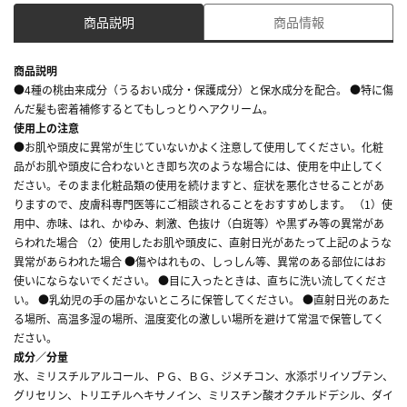
商品説明
商品情報
商品説明
●4種の桃由来成分（うるおい成分・保護成分）と保水成分を配合。 ●特に傷
んだ髪も密着補修するとてもしっとりヘアクリーム。
使用上の注意
●お肌や頭皮に異常が生じていないかよく注意して使用してください。化粧
品がお肌や頭皮に合わないとき即ち次のような場合には、使用を中止してく
ださい。そのまま化粧品類の使用を続けますと、症状を悪化させることがあ
りますので、皮膚科専門医等にご相談されることをおすすめします。 （1）使
用中、赤味、はれ、かゆみ、刺激、色抜け（白斑等）や黒ずみ等の異常があ
らわれた場合 （2）使用したお肌や頭皮に、直射日光があたって上記のような
異常があらわれた場合 ●傷やはれもの、しっしん等、異常のある部位にはお
使いにならないでください。 ●目に入ったときは、直ちに洗い流してくださ
い。 ●乳幼児の手の届かないところに保管してください。 ●直射日光のあた
る場所、高温多湿の場所、温度変化の激しい場所を避けて常温で保管してく
ださい。
成分／分量
水、ミリスチルアルコール、ＰＧ、ＢＧ、ジメチコン、水添ポリイソブテン、
グリセリン、トリエチルヘキサノイン、ミリスチン酸オクチルドデシル、ダイ