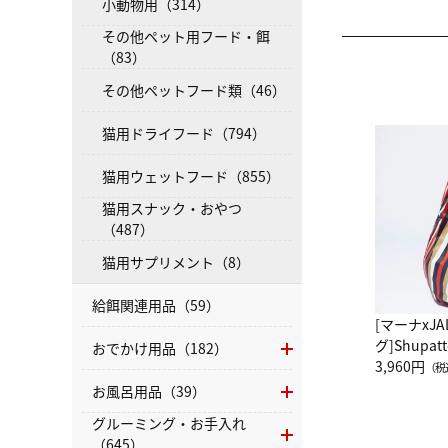
小動物用（314）
その他ペット用フード・餌
（83）
その他ペットフード類（46）
猫用ドライフード（794）
猫用ウェットフード（855）
猫用スナック・おやつ
（487）
猫用サプリメント（8）
給餌関連用品（59）
[マーナxJ
グ]Shup
おでかけ用品（182）
グ Drop 
3,960円
（税
（LC）ス
お風呂用品（39）
グルーミング・お手入れ
（645）