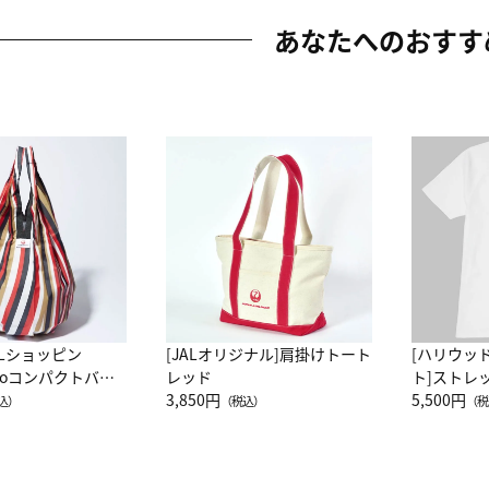
あなたへのおすす
ALショッピン
[JALオリジナル]肩掛けトート
[ハリウッ
attoコンパクトバッ
レッド
ト]ストレ
JAL客室乗務員
3,850円
ーネック別
5,500円
込）
（税込）
（税
カーフ柄