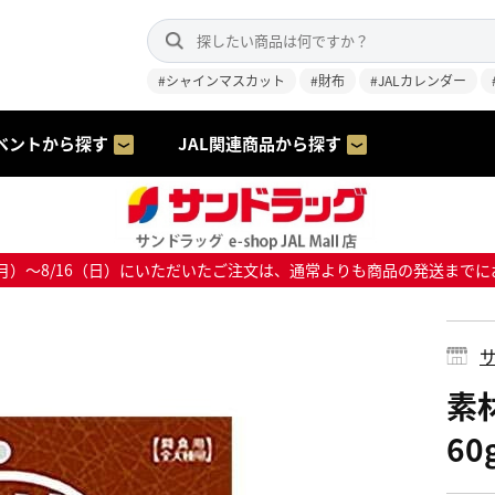
#シャインマスカット
#財布
#JALカレンダー
ベントから探す
JAL関連商品から探す
8/10（月）～8/16（日）にいただいたご注文は、通常よりも商品の発送
サ
素
60