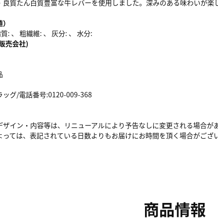
・良質たん白質豊富な牛レバーを使用しました。深みのある味わいが楽
値）
: 、 粗繊維: 、 灰分: 、 水分:
販売会社)
品
/電話番号:0120-009-368
デザイン・内容等は、リニューアルにより予告なしに変更される場合が
よっては、表記されている日数よりもお届けにお時間を頂く場合がござ
商品情報