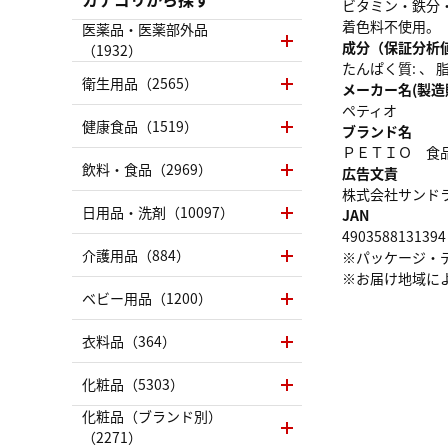
ビタミン・鉄分
着色料不使用。
医薬品・医薬部外品
成分（保証分析
（1932）
たんぱく質: 、 脂質
衛生用品（2565）
メーカー名(製造
ペティオ
健康食品（1519）
ブランド名
ＰＥＴＩＯ 食
飲料・食品（2969）
広告文責
株式会社サンドラッグ
日用品・洗剤（10097）
JAN
4903588131394
介護用品（884）
※パッケージ・
※お届け地域に
ベビー用品（1200）
衣料品（364）
化粧品（5303）
化粧品（ブランド別）
（2271）