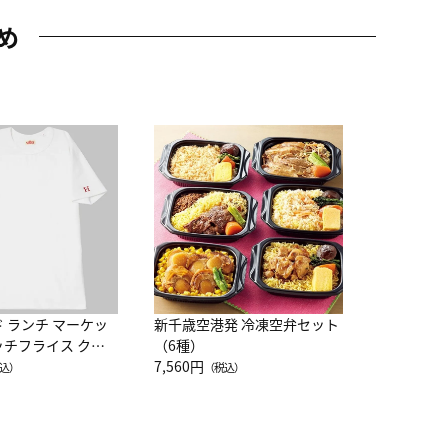
め
JAL特製
レー 200
10,800円
（
ド ランチ マーケッ
新千歳空港発 冷凍空弁セット
ッチフライス クル
（6種）
注半袖Ｔシャツ
7,560円
込）
（税込）