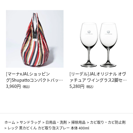
[マーナxJALショッピン
[リーデル]JALオリジナル オヴ
グ]Shupattoコンパクトバッグ
ァチュア ワイングラス2脚セッ
Drop JAL客室乗務員（LC）ス
3,960円
ト（レッドワイン）
5,280円
（税込）
（税込）
カーフ柄
ホーム
>
サンドラッグ
>
日用品・洗剤
>
掃除用品
>
カビ取り・カビ防止剤
>
レック 黒カビくん カビ取り泡スプレー 本体 400ml