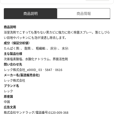
商品説明
商品情報
商品説明
浴室洗剤でこすっても落ちない黒カビに強力に効く除菌スプレー。落としづら
い目地やパッキンにも泡が浸透し除去します。
成分（保証分析値）
たんぱく質: 、 脂質: 、 粗繊維: 、 灰分: 、 水分:
主な製品仕様
次亜塩素酸塩、水酸化ナトリウム、界面活性剤
問い合わせ先
レック株式会社_x000D_ 03‐5847‐0616
メーカー名(製造販売会社)
レック株式会社
ブランド名
レック
原産国
中国
広告文責
株式会社サンドラッグ/電話番号:0120-009-368