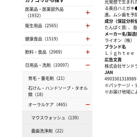
光発想で生まれ
る美白ハミガキ
医薬品・医薬部外品
進。ムシ歯を予
（1932）
成分（保証分析
衛生用品（2565）
たんぱく質: 、 脂質
メーカー名(製造
健康食品（1519）
ライオン（株）
ブランド名
飲料・食品（2969）
Ｌｉｇｈｔｅｅ
広告文責
日用品・洗剤（10097）
株式会社サンドラッグ
JAN
育毛・養毛剤（21）
4903301318989
※パッケージ・
石けん・ハンドソープ・タオル
※お届け地域に
類（18）
オーラルケア（465）
マウスウォッシュ（139）
義歯洗浄剤（22）