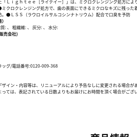
た「Ｌｉｇｈｔｅｅ［ライテイー］」は、ミクロクレンジング処方によ
●ミクロクレンジング処方で、歯の表面にできるミクロなキズに残った
防。●ＬＳＳ（ラウロイルサルコシンナトリウム）配合で口臭を予防
値）
: 、 粗繊維: 、 灰分: 、 水分:
販売会社)
/電話番号:0120-009-368
デザイン・内容等は、リニューアルにより予告なしに変更される場合が
よっては、表記されている日数よりもお届けにお時間を頂く場合がござ