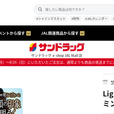
#シャインマスカット
#財布
#JALカレンダー
ベントから探す
JAL関連商品から探す
8/10（月）～8/16（日）にいただいたご注文は、通常よりも商品の発送
サ
Li
ミン