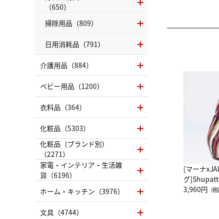
（650）
掃除用品（809）
日用消耗品（791）
介護用品（884）
ベビー用品（1200）
衣料品（364）
化粧品（5303）
化粧品（ブランド別）
（2271）
家電・インテリア・生活雑
[マーナxJ
貨（6196）
グ]Shup
グ Drop 
3,960円
（税
ホーム・キッチン（3976）
（LC）ス
文具（4744）