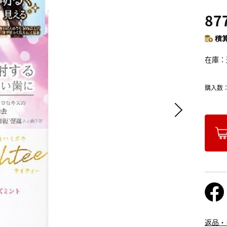
87
積算
在庫
購入数
返品・