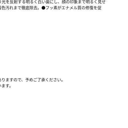
り光を反射する明るく白い歯にし、顔の印象まで明るく見せ
着色汚れまで徹底除去。●フッ素がエナメル質の修復を促
ありますので、予めご了承ください。
います。