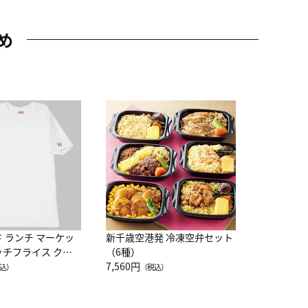
め
JAL特製
レー 200
10,800円
（
ド ランチ マーケッ
新千歳空港発 冷凍空弁セット
ッチフライス クル
（6種）
注半袖Ｔシャツ
7,560円
込）
（税込）