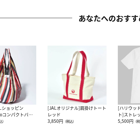
あなたへのおすす
ALショッピン
[JALオリジナル]肩掛けトート
[ハリウッ
attoコンパクトバッ
レッド
ト]ストレ
JAL客室乗務員
3,850円
ーネック別
5,500円
込）
（税込）
（税
カーフ柄