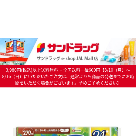
3,980円(税込)以上送料無料 ・全国送料一律600円【8/10（月）～
8/16（日）にいただいたご注文は、通常よりも商品の発送までにお時
間をいただく場合がございます。予めご了承ください】