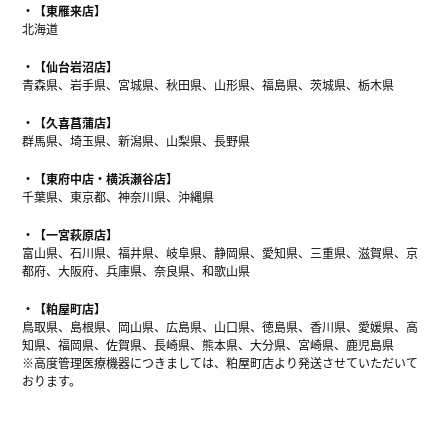
【東雁来店】
北海道
【仙台岩沼店】
青森県、岩手県、宮城県、秋田県、山形県、福島県、茨城県、栃木県
【久喜菖蒲店】
群馬県、埼玉県、新潟県、山梨県、長野県
【東府中店・横浜瀬谷店】
千葉県、東京都、神奈川県、沖縄県
【一宮萩原店】
富山県、石川県、福井県、岐阜県、静岡県、愛知県、三重県、滋賀県、京
都府、大阪府、兵庫県、奈良県、和歌山県
【粕屋町店】
鳥取県、島根県、岡山県、広島県、山口県、徳島県、香川県、愛媛県、高
知県、福岡県、佐賀県、長崎県、熊本県、大分県、宮崎県、鹿児島県
※高度管理医療機器につきましては、粕屋町店より発送させていただいて
おります。