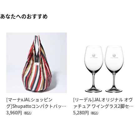
あなたへのおすすめ
[マーナxJALショッピン
[リーデル]JALオリジナル オヴ
グ]Shupattoコンパクトバッグ
ァチュア ワイングラス2脚セッ
Drop JAL客室乗務員（LC）ス
3,960円
ト（レッドワイン）
5,280円
（税込）
（税込）
カーフ柄