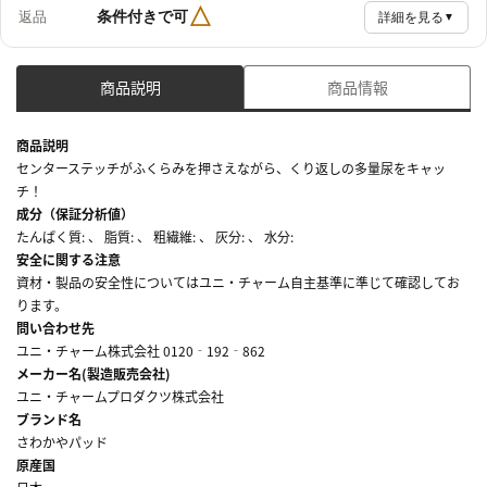
△
条件付きで可
返品
詳細を見る
▼
商品説明
商品情報
商品説明
センターステッチがふくらみを押さえながら、くり返しの多量尿をキャッ
チ！
成分（保証分析値）
たんぱく質: 、 脂質: 、 粗繊維: 、 灰分: 、 水分:
安全に関する注意
資材・製品の安全性についてはユニ・チャーム自主基準に準じて確認してお
ります。
問い合わせ先
ユニ・チャーム株式会社 0120‐192‐862
メーカー名(製造販売会社)
ユニ・チャームプロダクツ株式会社
ブランド名
さわかやパッド
原産国