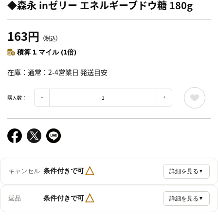
◆森永 inゼリー エネルギーブドウ糖 180g
163円
（税込）
積算 1 マイル (1倍)
在庫
通常：2-4営業日 発送目安
購入数：
△
条件付きで可
キャンセル
詳細を見る
▼
△
条件付きで可
返品
詳細を見る
▼