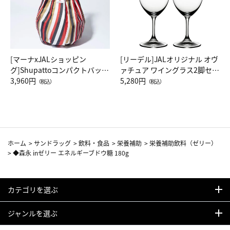
[マーナxJALショッピン
[リーデル]JALオリジナル オヴ
グ]Shupattoコンパクトバッグ
ァチュア ワイングラス2脚セッ
Drop JAL客室乗務員（LC）ス
3,960円
ト（レッドワイン）
5,280円
（税込）
（税込）
カーフ柄
ホーム
>
サンドラッグ
>
飲料・食品
>
栄養補助
>
栄養補助飲料（ゼリー）
>
◆森永 inゼリー エネルギーブドウ糖 180g
カテゴリを選ぶ
ジャンルを選ぶ