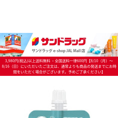
3,980円(税込)以上送料無料 ・全国送料一律600円【8/10（月）～
8/16（日）にいただいたご注文は、通常よりも商品の発送までにお時
間をいただく場合がございます。予めご了承ください】