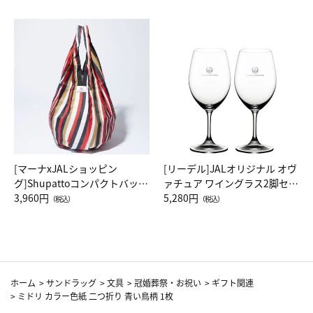
[マーナxJALショッピン
[リーデル]JALオリジナル オヴ
グ]Shupattoコンパクトバッグ
ァチュア ワイングラス2脚セッ
Drop JAL客室乗務員（LC）ス
3,960円
ト（レッドワイン）
5,280円
（税込）
（税込）
カーフ柄
ホーム
>
サンドラッグ
>
文具
>
冠婚葬祭・お祝い
>
ギフト関連
>
ミドリ カラー色紙 二つ折り 青い鳥柄 1枚