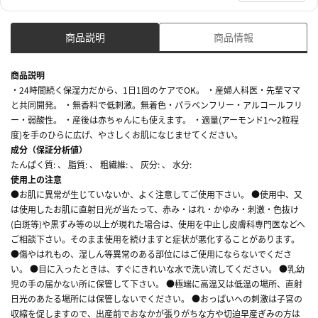
商品説明
商品情報
商品説明
・24時間続く保湿力だから、1日1回のケアでOK。 ・産婦人科医・先輩ママ
と共同開発。 ・無香料で低刺激。無着色・パラベンフリー・アルコールフリ
ー・弱酸性。 ・産後は赤ちゃんにも使えます。 ・適量(アーモンド1～2粒程
度)を手のひらに広げ、やさしくお肌になじませてください。
成分（保証分析値）
たんぱく質: 、 脂質: 、 粗繊維: 、 灰分: 、 水分:
使用上の注意
●お肌に異常が生じていないか、よく注意してご使用下さい。 ●使用中、又
は使用したお肌に直射日光が当たって、赤み・はれ・かゆみ・刺激・色抜け
(白斑等)や黒ずみ等の以上が現れた場合は、使用を中止し皮膚科専門医などへ
ご相談下さい。そのまま使用を続けますと症状が悪化することがあります。
●傷やはれもの、湿しん等異常のある部位にはご使用にならないでくださ
い。 ●目に入ったときは、すぐにきれいな水で洗い流してください。 ●乳幼
児の手の届かない所に保管して下さい。 ●極端に高温又は低温の場所、直射
日光のあたる場所には保管しないでください。 ●おっぱいへの刺激は子宮の
収縮を促しますので、出産前でおなかが張りがちな方や切迫早産ぎみの方は