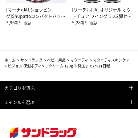
[マーナxJALショッピン
[リーデル]JALオリジナル オヴ
グ]Shupattoコンパクトバッグ
ァチュア ワイングラス2脚セッ
Drop JAL客室乗務員（LC）ス
3,960円
ト（レッドワイン）
5,280円
（税込）
（税込）
カーフ柄
ホーム
>
サンドラッグ
>
ベビー用品
>
マタニティ
>
マタニティスキンケア
>
ピジョン 保湿ボディケアクリーム 120g ※発送まで7～11日程
カテゴリを選ぶ
ジャンルを選ぶ