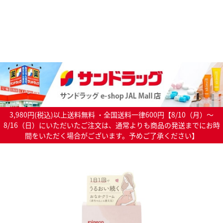
3,980円(税込)以上送料無料 ・全国送料一律600円【8/10（月）～
8/16（日）にいただいたご注文は、通常よりも商品の発送までにお時
間をいただく場合がございます。予めご了承ください】