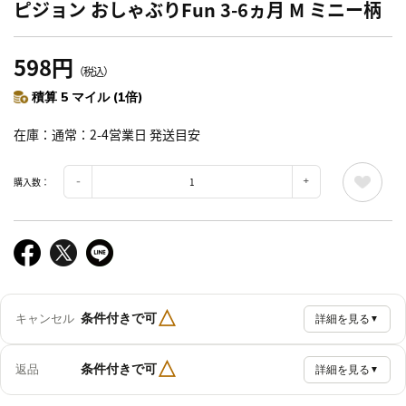
ピジョン おしゃぶりFun 3-6ヵ月 M ミニー柄
598円
（税込）
積算 5 マイル (1倍)
在庫
通常：2-4営業日 発送目安
購入数：
△
条件付きで可
キャンセル
詳細を見る
▼
△
条件付きで可
返品
詳細を見る
▼