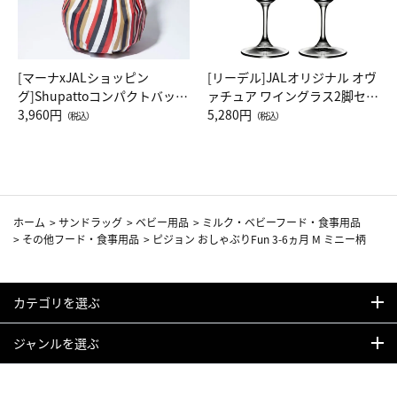
[マーナxJALショッピン
[リーデル]JALオリジナル オヴ
グ]Shupattoコンパクトバッグ
ァチュア ワイングラス2脚セッ
Drop JAL客室乗務員（LC）ス
3,960円
ト（レッドワイン）
5,280円
（税込）
（税込）
カーフ柄
ホーム
>
サンドラッグ
>
ベビー用品
>
ミルク・ベビーフード・食事用品
>
その他フード・食事用品
>
ピジョン おしゃぶりFun 3-6ヵ月 M ミニー柄
カテゴリを選ぶ
ジャンルを選ぶ