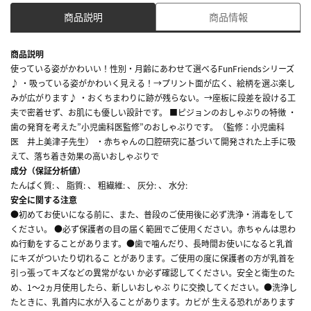
商品説明
商品情報
商品説明
使っている姿がかわいい！性別・月齢にあわせて選べるFunFriendsシリーズ
♪ ・吸っている姿がかわいく見える！→プリント面が広く、絵柄を選ぶ楽し
みが広がります♪ ・おくちまわりに跡が残らない。→座板に段差を設ける工
夫で密着せず、お肌にも優しい設計です。 ■ピジョンのおしゃぶりの特徴 ・
歯の発育を考えた”小児歯科医監修”のおしゃぶりです。（監修：小児歯科
医 井上美津子先生） ・赤ちゃんの口腔研究に基づいて開発された上手に吸
えて、落ち着き効果の高いおしゃぶりで
成分（保証分析値）
たんぱく質: 、 脂質: 、 粗繊維: 、 灰分: 、 水分:
安全に関する注意
●初めてお使いになる前に、また、普段のご使用後に必ず洗浄・消毒をして
ください。 ●必ず保護者の目の届く範囲でご使用ください。赤ちゃんは思わ
ぬ行動をすることがあります。●歯で噛んだり、長時間お使いになると乳首
にキズがついたり切れるこ とがあります。ご使用の度に保護者の方が乳首を
引っ張ってキズなどの異常がない か必ず確認してください。安全と衛生のた
め、1～2ヵ月使用したら、新しいおしゃぶ りに交換してください。●洗浄し
たときに、乳首内に水が入ることがあります。カビが 生える恐れがあります