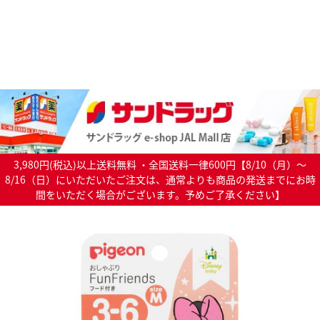
3,980円(税込)以上送料無料 ・全国送料一律600円【8/10（月）～
8/16（日）にいただいたご注文は、通常よりも商品の発送までにお時
間をいただく場合がございます。予めご了承ください】