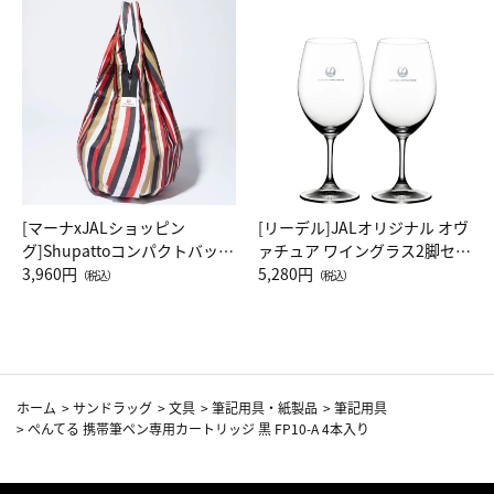
[マーナxJALショッピン
[リーデル]JALオリジナル オヴ
グ]Shupattoコンパクトバッグ
ァチュア ワイングラス2脚セッ
Drop JAL客室乗務員（LC）ス
3,960円
ト（レッドワイン）
5,280円
（税込）
（税込）
カーフ柄
ホーム
>
サンドラッグ
>
文具
>
筆記用具・紙製品
>
筆記用具
>
ぺんてる 携帯筆ペン専用カートリッジ 黒 FP10-A 4本入り