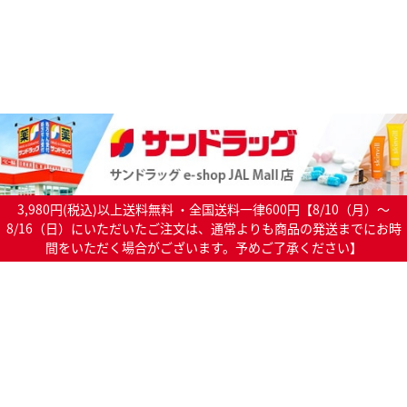
3,980円(税込)以上送料無料 ・全国送料一律600円【8/10（月）～
8/16（日）にいただいたご注文は、通常よりも商品の発送までにお時
間をいただく場合がございます。予めご了承ください】