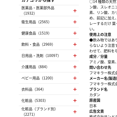
○14 種類の天
ン酸、スレオニ
医薬品・医薬部外品
素、リン酸、カ
（1932）
め、前記に加え
衛生用品（2565）
レーするだけ 
い。
健康食品（1519）
使用上の注意
●飲み物ではあ
飲料・食品（2969）
らないよう注意
わせて、肥料を
日用品・洗剤（10097）
成分／分量
アミノ酸、窒素
介護用品（884）
問い合わせ先
フマキラー株式会社
ベビー用品（1200）
メーカー名(製造
フマキラー株式
衣料品（364）
ブランド名
カダン
原産国
化粧品（5303）
日本
化粧品（ブランド別）
広告文責
（2271）
株式会社サンドラッグ