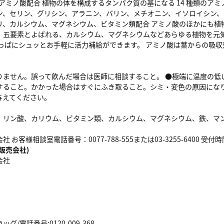
然アミノ酸配合 植物の体を構成するタンパク質の基になる 14 種類のア
ン、セリン、グリシン、アラニン、バリン、メチオニン、イソロイシン、
リ、カルシウム、マグネシウム、ビタミン類配合 アミノ酸のほかにも植
、五要素とよばれる、カルシウム、マグネシウムなどあらゆる植物を元気
葉っぱにシュッとお手軽に活力補給ができます。 アミノ酸は葉からの吸
りません。誤って飲んだ場合は医師に相談すること。 ●極端に温度の低
すること。かかった場合はすぐにふき取ること。シミ・変色の原因になり
与えてください。
、リン酸、カリウム、ビタミン類、カルシウム、マグネシウム、鉄、マ
 お客様相談室電話番号：0077-788-555または03-3255-6400 受付
販売会社)
会社
/電話番号:0120-009-368