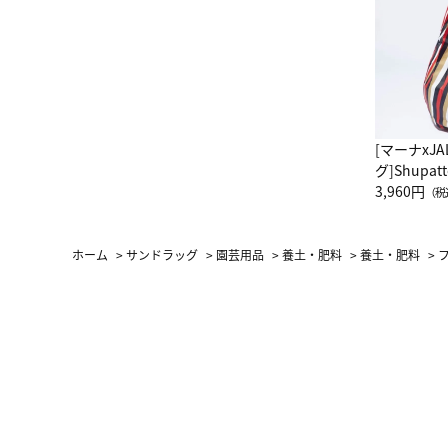
[マーナxJ
グ]Shup
グ Drop 
3,960円
（税
（LC）ス
ホーム
>
サンドラッグ
>
園芸用品
>
養土・肥料
>
養土・肥料
>
フ