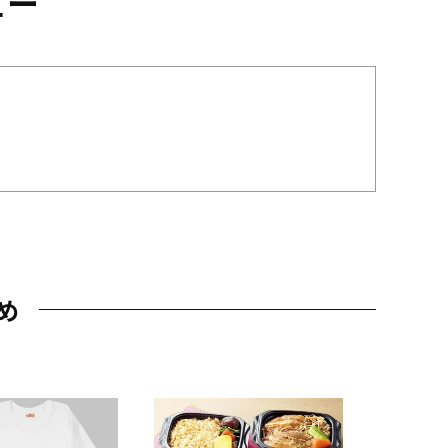
ュー
め
JAL特製
レー 200