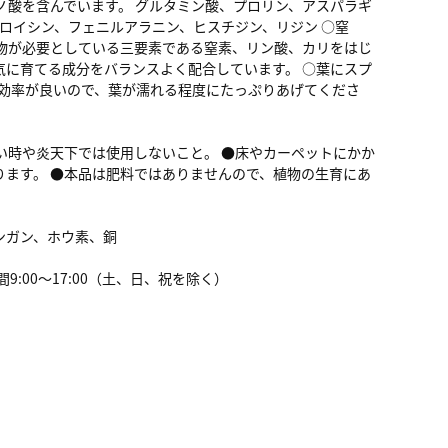
ミノ酸を含んでいます。 グルタミン酸、プロリン、アスパラギ
ロイシン、フェニルアラニン、ヒスチジン、リジン ○窒
物が必要としている三要素である窒素、リン酸、カリをはじ
に育てる成分をバランスよく配合しています。 ○葉にスプ
収効率が良いので、葉が濡れる程度にたっぷりあげてくださ
い時や炎天下では使用しないこと。 ●床やカーペットにかか
ます。 ●本品は肥料ではありませんので、植物の生育にあ
ンガン、ホウ素、銅
時間9:00～17:00（土、日、祝を除く）