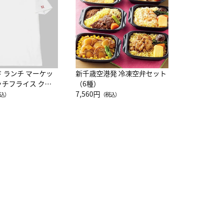
10,800円
（
ド ランチ マーケッ
新千歳空港発 冷凍空弁セット
ッチフライス クル
（6種）
注半袖Ｔシャツ
7,560円
込）
（税込）