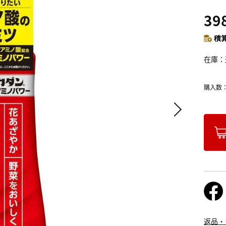
39
積算
在庫
購入数
返品・