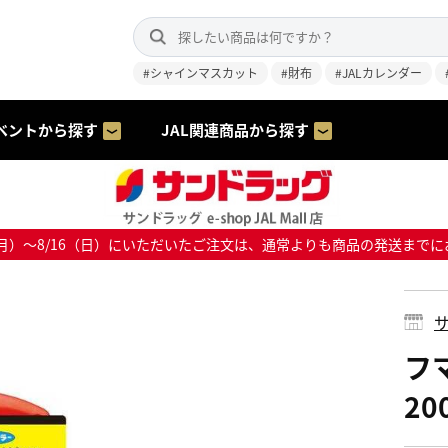
#シャインマスカット
#財布
#JALカレンダー
ベントから探す
JAL関連商品から探す
8/10（月）～8/16（日）にいただいたご注文は、通常よりも商品の発送
サ
フ
20