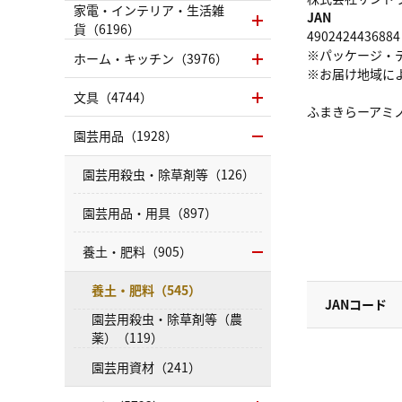
家電・インテリア・生活雑
JAN
貨（6196）
4902424436884
※パッケージ・
ホーム・キッチン（3976）
※お届け地域に
文具（4744）
ふまきらーアミ
園芸用品（1928）
園芸用殺虫・除草剤等（126）
園芸用品・用具（897）
養土・肥料（905）
養土・肥料（545）
JANコード
園芸用殺虫・除草剤等（農
薬）（119）
園芸用資材（241）