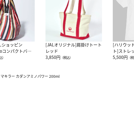
ALショッピン
[JALオリジナル]肩掛けトート
[ハリウッ
attoコンパクトバッ
レッド
ト]ストレ
JAL客室乗務員
3,850円
ーネック別
5,500円
込）
（税込）
（税
カーフ柄
マキラー カダンアミノパワー 200ml