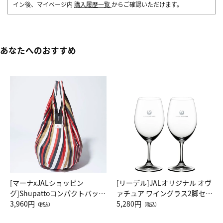
イン後、マイページ内
購入履歴一覧
からご確認いただけます。
あなたへのおすすめ
[マーナxJALショッピン
[リーデル]JALオリジナル オヴ
グ]Shupattoコンパクトバッグ
ァチュア ワイングラス2脚セッ
Drop JAL客室乗務員（LC）ス
3,960円
ト（レッドワイン）
5,280円
（税込）
（税込）
カーフ柄