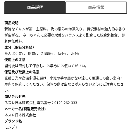
商品説明
商品情報
商品説明
新鮮なチキンが第一主原料。 海の恵みの海藻入り。 贅沢素材の魅力的な香り
が広がる。 ネコちゃんに必要な栄養をバランスよく配合した総合栄養食。 無
着色無香料。
成分（保証分析値）
たんぱく質: 、 脂質: 、 粗繊維: 、 灰分: 、 水分:
使用上の注意
開封後は密封して保存し、お早めにお使いください。
保管及び取扱上の注意
直射日光や高温多湿を避け、小児の手の届かない涼しく風通しの良い室内・
屋内で保管してください。保管の際は虫などが入らないようにご注意くださ
い。
問い合わせ先
ネスレ日本株式会社 電話番号：0120-262-333
メーカー名(製造販売会社)
ネスレ日本株式会社
ブランド名
モンプチ