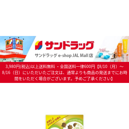
3,980円(税込)以上送料無料 ・全国送料一律600円【8/10（月）～
8/16（日）にいただいたご注文は、通常よりも商品の発送までにお時
間をいただく場合がございます。予めご了承ください】