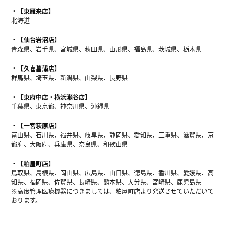
【東雁来店】
北海道
【仙台岩沼店】
青森県、岩手県、宮城県、秋田県、山形県、福島県、茨城県、栃木県
【久喜菖蒲店】
群馬県、埼玉県、新潟県、山梨県、長野県
【東府中店・横浜瀬谷店】
千葉県、東京都、神奈川県、沖縄県
【一宮萩原店】
富山県、石川県、福井県、岐阜県、静岡県、愛知県、三重県、滋賀県、京
都府、大阪府、兵庫県、奈良県、和歌山県
【粕屋町店】
鳥取県、島根県、岡山県、広島県、山口県、徳島県、香川県、愛媛県、高
知県、福岡県、佐賀県、長崎県、熊本県、大分県、宮崎県、鹿児島県
※高度管理医療機器につきましては、粕屋町店より発送させていただいて
おります。