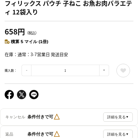
フィリックス パウチ 子ねこ お魚お肉バラエテ
ィ 12袋入り
658円
（税込）
積算 5 マイル (1倍)
在庫
通常：3-7営業日 発送目安
購入数：
△
条件付きで可
キャンセル
詳細を見る
▼
△
条件付きで可
返品
詳細を見る
▼