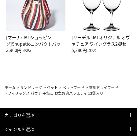
[マーナxJALショッピン
[リーデル]JALオリジナル オヴ
グ]Shupattoコンパクトバッグ
ァチュア ワイングラス2脚セッ
Drop JAL客室乗務員（LC）ス
3,960円
ト（レッドワイン）
5,280円
（税込）
（税込）
カーフ柄
ホーム
>
サンドラッグ
>
ペット
>
ペットフード
>
猫用ドライフード
>
フィリックス パウチ 子ねこ お魚お肉バラエティ 12袋入り
カテゴリを選ぶ
ジャンルを選ぶ