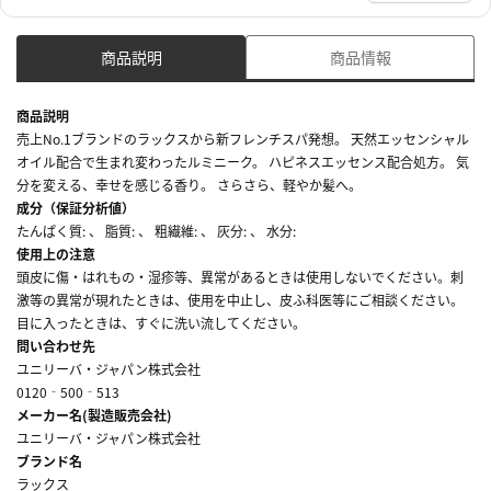
商品説明
商品情報
商品説明
売上No.1ブランドのラックスから新フレンチスパ発想。 天然エッセンシャル
オイル配合で生まれ変わったルミニーク。 ハピネスエッセンス配合処方。 気
分を変える、幸せを感じる香り。 さらさら、軽やか髪へ。
成分（保証分析値）
たんぱく質: 、 脂質: 、 粗繊維: 、 灰分: 、 水分:
使用上の注意
頭皮に傷・はれもの・湿疹等、異常があるときは使用しないでください。刺
激等の異常が現れたときは、使用を中止し、皮ふ科医等にご相談ください。
目に入ったときは、すぐに洗い流してください。
問い合わせ先
ユニリーバ・ジャパン株式会社
0120‐500‐513
メーカー名(製造販売会社)
ユニリーバ・ジャパン株式会社
ブランド名
ラックス