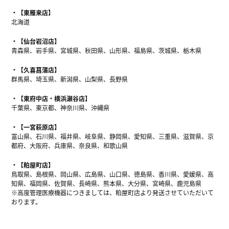
【東雁来店】
北海道
【仙台岩沼店】
青森県、岩手県、宮城県、秋田県、山形県、福島県、茨城県、栃木県
【久喜菖蒲店】
群馬県、埼玉県、新潟県、山梨県、長野県
【東府中店・横浜瀬谷店】
千葉県、東京都、神奈川県、沖縄県
【一宮萩原店】
富山県、石川県、福井県、岐阜県、静岡県、愛知県、三重県、滋賀県、京
都府、大阪府、兵庫県、奈良県、和歌山県
【粕屋町店】
鳥取県、島根県、岡山県、広島県、山口県、徳島県、香川県、愛媛県、高
知県、福岡県、佐賀県、長崎県、熊本県、大分県、宮崎県、鹿児島県
※高度管理医療機器につきましては、粕屋町店より発送させていただいて
おります。