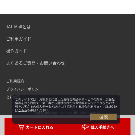
JAL Mallとは
ご利用ガイド
操作ガイド
よくあるご質問・お問い合わせ
ご利用規約
プライバシーポリシー
会社概要
このサイトでは、お客さまに適したお得な商品やサービスの案内、広告配
信等を行う目的で、第三者から提供された位置情報や広告データなどの情
報をお客さまの個人データと結びつけて利用する場合があります。詳細Q&A
は
こちら
を参照ください。
Copyright©Japan Airlines. All rights reserved.
確認
購入手続きへ