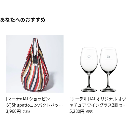
あなたへのおすすめ
[マーナxJALショッピン
[リーデル]JALオリジナル オヴ
グ]Shupattoコンパクトバッグ
ァチュア ワイングラス2脚セッ
Drop JAL客室乗務員（LC）ス
3,960円
ト（レッドワイン）
5,280円
（税込）
（税込）
カーフ柄