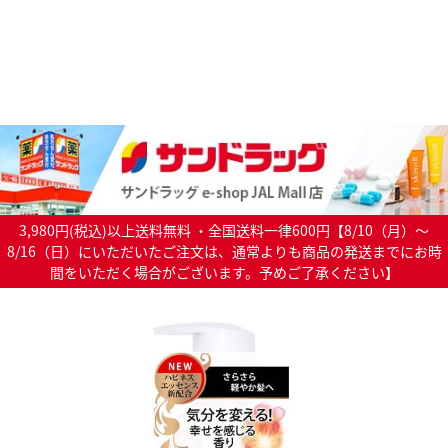
3,980円(税込)以上送料無料 ・全国送料一律600円【8/10（月）～
8/16（日）にいただいたご注文は、通常よりも商品の発送までにお時
間をいただく場合がございます。予めご了承ください】