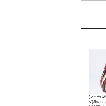
[マーナxJ
グ]Shup