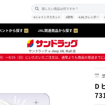
#シャインマスカット
#財布
#JALカレンダー
ベントから探す
JAL関連商品から探す
8/10（月）～8/16（日）にいただいたご注文は、通常よりも商品の発送
サ
D
73