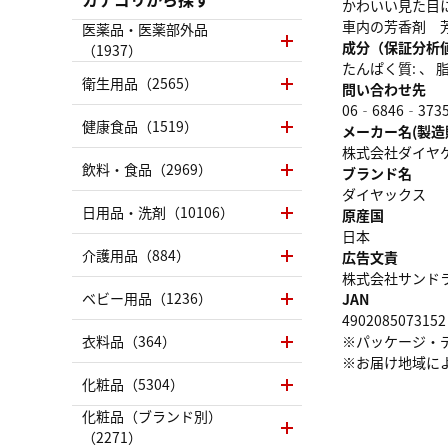
かわいい見た目
車内の芳香剤 
医薬品・医薬部外品
成分（保証分析
（1937）
たんぱく質: 、 脂質
衛生用品（2565）
問い合わせ先
06‐6846‐373
健康食品（1519）
メーカー名(製造
株式会社ダイヤ
飲料・食品（2969）
ブランド名
ダイヤックス
日用品・洗剤（10106）
原産国
日本
介護用品（884）
広告文責
株式会社サンドラッグ
ベビー用品（1236）
JAN
4902085073152
衣料品（364）
※パッケージ・
※お届け地域に
化粧品（5304）
化粧品（ブランド別）
（2271）