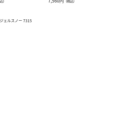
注半袖Ｔシャツ
7,560円
込）
（税込）
ジェルスノー 7315