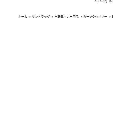
グ Drop 
3,960円
（税
（LC）ス
ホーム
>
サンドラッグ
>
自転車・カー用品
>
カーアクセサリー
>