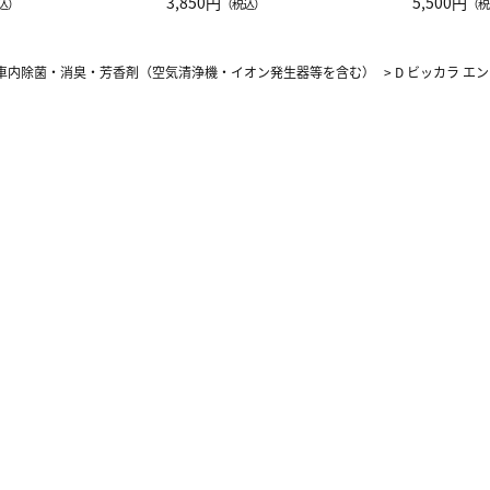
JAL客室乗務員
3,850円
ーネック別
5,500円
込）
（税込）
（税
カーフ柄
車内除菌・消臭・芳香剤（空気清浄機・イオン発生器等を含む）
>
D ビッカラ エン