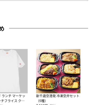
め
JAL特製
レー 200
10,800円
（
ド ランチ マーケッ
新千歳空港発 冷凍空弁セット
ッチフライス クル
（6種）