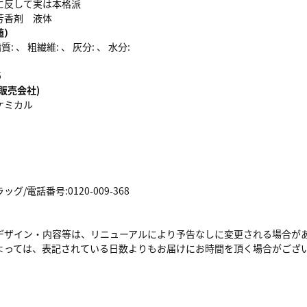
に反して実は本格派
芳香剤 液体
値）
: 、 粗繊維: 、 灰分: 、 水分:
5
販売会社)
ケミカル
/電話番号:0120-009-368
デザイン・内容等は、リニューアルにより予告なしに変更される場合が
よっては、表記されている日数よりもお届けにお時間を頂く場合がござ