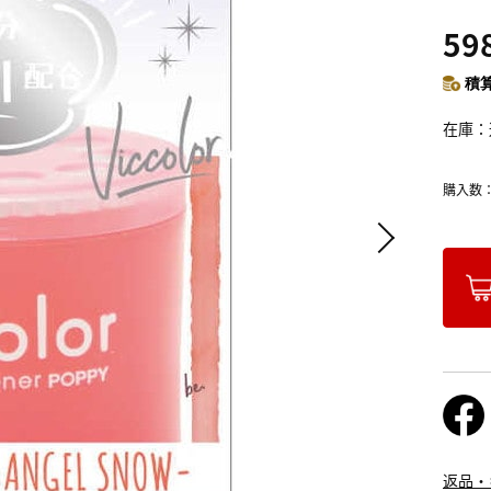
59
積算
在庫
購入数
返品・