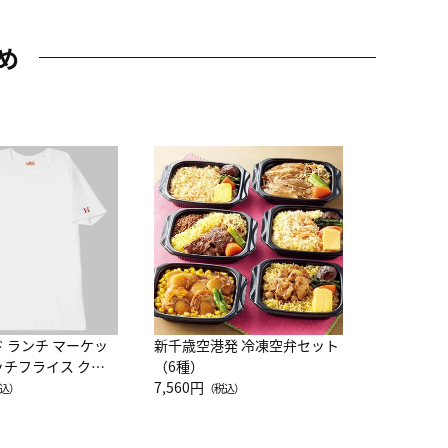
め
JAL特製
レー 200
10,800円
（
ド ランチ マーケッ
新千歳空港発 冷凍空弁セット
ッチフライス クル
（6種）
注半袖Ｔシャツ
7,560円
込）
（税込）