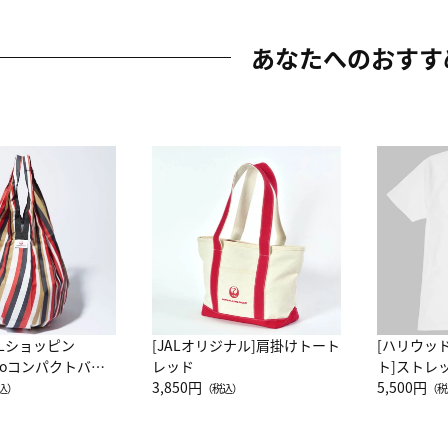
あなたへのおすす
ALショッピン
[JALオリジナル]肩掛けトート
[ハリウッ
attoコンパクトバッ
レッド
ト]ストレ
JAL客室乗務員
3,850円
ーネック別
5,500円
込）
（税込）
（税
カーフ柄