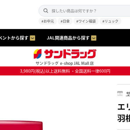
#お中元
#日傘
#ワイン福袋
#リュック
ベントから探す
JAL関連商品から探す
3,980円(税込)以上送料無料 ・全国送料一律600円
サ
エ
羽