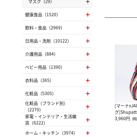
マスク（29）
健康食品（1520）
飲料・食品（2969）
日用品・洗剤（10122）
介護用品（884）
ベビー用品（1390）
衣料品（365）
化粧品（5305）
化粧品（ブランド別）
[マーナxJ
（2270）
グ]Shup
家電・インテリア・生活雑
グ Drop 
3,960円
（税
貨（6222）
（LC）ス
ホーム・キッチン（3974）