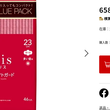
65
積算
在庫
購入数
返品・