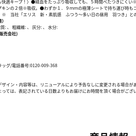
も快適キープ！〉●経血をたっぷり吸収しても、５時間べたつきにくい
プキンの２倍※吸収。●わずか１．９ｍｍの極薄シートで持ち運び時も
。※ 当社「エリス 新・素肌感 ふつう～多い日の昼用 羽つき」と
値）
: 、 粗繊維: 、 灰分: 、 水分:
販売会社)
/電話番号:0120-009-368
デザイン・内容等は、リニューアルにより予告なしに変更される場合が
よっては、表記されている日数よりもお届けにお時間を頂く場合がござ