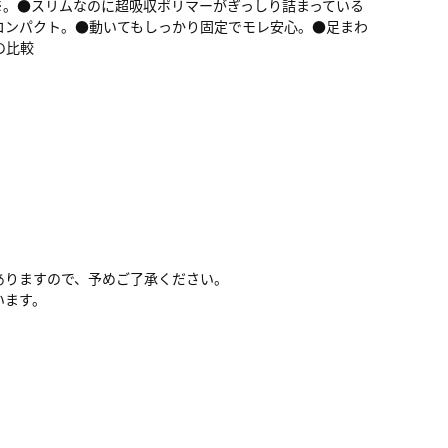
※。●スリムなのに超吸収ポリマーがぎっしり詰まっている
コンパクト。●動いてもしっかり固定でモレ安心。●足まわ
の比較
ありますので、予めご了承ください。
います。