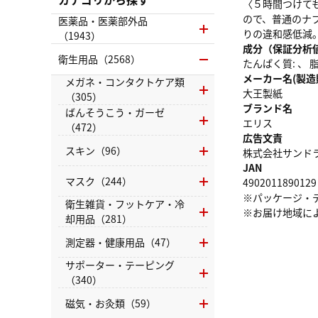
〈５時間つけて
ので、普通のナ
医薬品・医薬部外品
りの違和感低減
（1943）
成分（保証分析
衛生用品（2568）
たんぱく質: 、 脂質
メーカー名(製造
メガネ・コンタクトケア類
大王製紙
（305）
ブランド名
ばんそうこう・ガーゼ
エリス
（472）
広告文責
スキン（96）
株式会社サンドラッグ
JAN
マスク（244）
4902011890129
※パッケージ・
衛生雑貨・フットケア・冷
※お届け地域に
却用品（281）
測定器・健康用品（47）
サポーター・テーピング
（340）
磁気・お灸類（59）