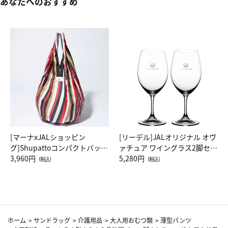
あなたへのおすすめ
[マーナxJALショッピン
[リーデル]JALオリジナル オヴ
グ]Shupattoコンパクトバッグ
ァチュア ワイングラス2脚セッ
Drop JAL客室乗務員（LC）ス
3,960円
ト（レッドワイン）
5,280円
（税込）
（税込）
カーフ柄
ホーム
>
サンドラッグ
>
介護用品
>
大人用おむつ類
>
薄型パンツ