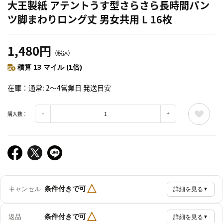
大王製紙 アテントうす型さらさら長時間パン
ツ脚まわりロング丈 男女共用 L 16枚
1,480円
（税込）
積算 13 マイル (1倍)
在庫
通常: 2～4営業日 発送目安
購入数：
△
条件付きで可
キャンセル
詳細を見る
▼
△
条件付きで可
返品
詳細を見る
▼