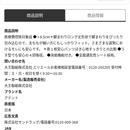
商品説明
商品情報
商品説明
医療費控除対象品 ●＋8.5cm＊脚まわりロング丈形状で脚まわりをぴったり
包み込むので、太ももが細い方にもしっかりフィット。さまざまな姿勢にお
けるモレにも安心です。 ＊夜１枚安心パンツはき心地すっきりとの比較 ●う
す型でも安心の４回吸収。 ●消臭機能付き。 ●全面通気性シート採用。
問い合わせ先
大王製紙株式会社 エリエールお客様相談室電話番号：0120-205205 受付時
間：土・日・祝日を除く9:30～16:30
メーカー名(製造販売会社)
大王製紙株式会社
ブランド名
アテント
原産国
日本
広告文責
株式会社サンドラッグ/電話番号:0120-009-368
JAN