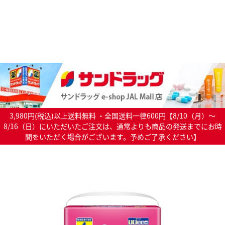
3,980円(税込)以上送料無料 ・全国送料一律600円【8/10（月）～
8/16（日）にいただいたご注文は、通常よりも商品の発送までにお時
間をいただく場合がございます。予めご了承ください】