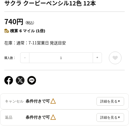
サクラ クーピーペンシル12色 12本
740円
（税込）
積算 6 マイル (1倍)
在庫
通常：7-11営業日 発送目安
購入数：
△
条件付きで可
キャンセル
詳細を見る
▼
△
条件付きで可
返品
詳細を見る
▼