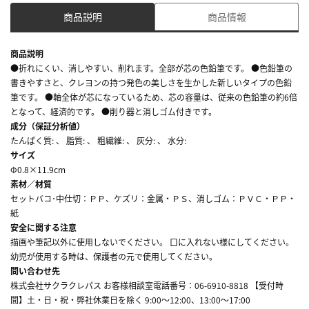
商品説明
商品情報
商品説明
●折れにくい、消しやすい、削れます。全部が芯の色鉛筆です。 ●色鉛筆の
書きやすさと、クレヨンの持つ発色の美しさを生かした新しいタイプの色鉛
筆です。 ●軸全体が芯になっているため、芯の容量は、従来の色鉛筆の約6倍
となって、経済的です。 ●削り器と消しゴム付きです。
成分（保証分析値）
たんぱく質: 、 脂質: 、 粗繊維: 、 灰分: 、 水分:
サイズ
Φ0.8×11.9cm
素材／材質
セットバコ･中仕切：ＰＰ、ケズリ：金属・ＰＳ、消しゴム：ＰＶＣ・ＰＰ・
紙
安全に関する注意
描画や筆記以外に使用しないでください。 口に入れない様にしてください。
幼児が使用する時は、保護者の元で使用してください。
問い合わせ先
株式会社サクラクレパス お客様相談室電話番号：06-6910-8818 【受付時
間】土・日・祝・弊社休業日を除く 9:00～12:00、13:00～17:00