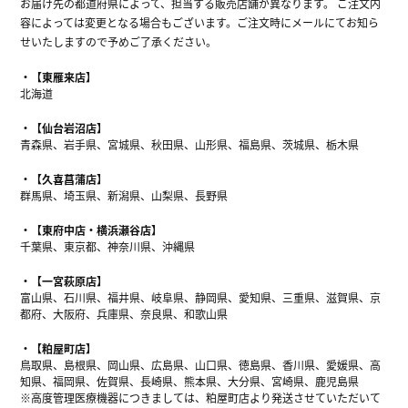
お届け先の都道府県によって、担当する販売店舗が異なります。 ご注文内
容によっては変更となる場合もございます。ご注文時にメールにてお知ら
せいたしますので予めご了承ください。
【東雁来店】
北海道
【仙台岩沼店】
青森県、岩手県、宮城県、秋田県、山形県、福島県、茨城県、栃木県
【久喜菖蒲店】
群馬県、埼玉県、新潟県、山梨県、長野県
【東府中店・横浜瀬谷店】
千葉県、東京都、神奈川県、沖縄県
【一宮萩原店】
富山県、石川県、福井県、岐阜県、静岡県、愛知県、三重県、滋賀県、京
都府、大阪府、兵庫県、奈良県、和歌山県
【粕屋町店】
鳥取県、島根県、岡山県、広島県、山口県、徳島県、香川県、愛媛県、高
知県、福岡県、佐賀県、長崎県、熊本県、大分県、宮崎県、鹿児島県
※高度管理医療機器につきましては、粕屋町店より発送させていただいて