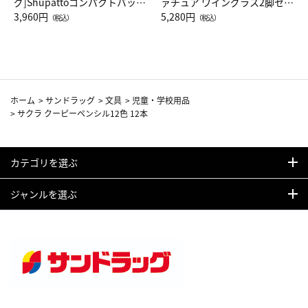
グ]Shupattoコンパクトバッグ
ァチュア ワイングラス2脚セッ
Drop JAL客室乗務員（LC）ス
3,960円
ト（レッドワイン）
5,280円
（税込）
（税込）
カーフ柄
ホーム
>
サンドラッグ
>
文具
>
児童・学校用品
>
サクラ クーピーペンシル12色 12本
カテゴリを選ぶ
ジャンルを選ぶ