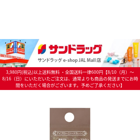
3,980円(税込)以上送料無料 ・全国送料一律600円【8/10（月）～
8/16（日）にいただいたご注文は、通常よりも商品の発送までにお時
間をいただく場合がございます。予めご了承ください】