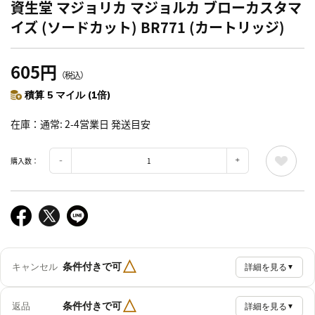
資生堂 マジョリカ マジョルカ ブローカスタマ
イズ (ソードカット) BR771 (カートリッジ)
605円
（税込）
積算 5 マイル (1倍)
在庫
通常: 2-4営業日 発送目安
購入数：
△
条件付きで可
キャンセル
詳細を見る
▼
△
条件付きで可
返品
詳細を見る
▼