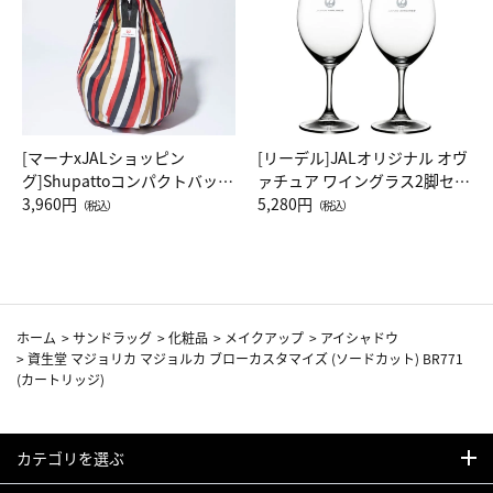
[マーナxJALショッピン
[リーデル]JALオリジナル オヴ
グ]Shupattoコンパクトバッグ
ァチュア ワイングラス2脚セッ
Drop JAL客室乗務員（LC）ス
3,960円
ト（レッドワイン）
5,280円
（税込）
（税込）
カーフ柄
ホーム
>
サンドラッグ
>
化粧品
>
メイクアップ
>
アイシャドウ
>
資生堂 マジョリカ マジョルカ ブローカスタマイズ (ソードカット) BR771
(カートリッジ)
カテゴリを選ぶ