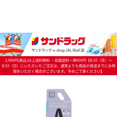
3,980円(税込)以上送料無料 ・全国送料一律600円【8/10（月）～
8/16（日）にいただいたご注文は、通常よりも商品の発送までにお時
間をいただく場合がございます。予めご了承ください】