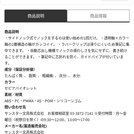
商品説明
商品情報
商品説明
・サイドノック式でノックをするのは使い始めの1回だけ。 ・透明軸×カラー
軸の2層構造の軸がカッコイイ。 ・ラバークリップは滑りにくいため筆記に集
中できます。 ・自動芯出し機構でノックの煩わしさを気にせずに、書き続け
ることができます。 ・筆記中に芯折れを防ぐ、ガイドパイプが付いていま
す。
成分（保証分析値）
たんぱく質: 、 脂質: 、 粗繊維: 、 灰分: 、 水分:
カラー
セピアバイオレット
素材／材質
ABS・PC・PMMA・AS・POM・シリコーンゴム
問い合わせ先
サンスター文具株式会社 お客様相談室 03-3872-7141 ※受付時間：月～金
曜日（祝祭日を除く）の9:30～12:00、13:00～17:00
メーカー名(製造販売会社)
サンスター文具株式会社