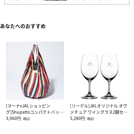
あなたへのおすすめ
[マーナxJALショッピン
[リーデル]JALオリジナル オヴ
グ]Shupattoコンパクトバッグ
ァチュア ワイングラス2脚セッ
Drop JAL客室乗務員（LC）ス
3,960円
ト（レッドワイン）
5,280円
（税込）
（税込）
カーフ柄