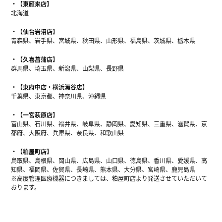
【東雁来店】
北海道
【仙台岩沼店】
青森県、岩手県、宮城県、秋田県、山形県、福島県、茨城県、栃木県
【久喜菖蒲店】
群馬県、埼玉県、新潟県、山梨県、長野県
【東府中店・横浜瀬谷店】
千葉県、東京都、神奈川県、沖縄県
【一宮萩原店】
富山県、石川県、福井県、岐阜県、静岡県、愛知県、三重県、滋賀県、京
都府、大阪府、兵庫県、奈良県、和歌山県
【粕屋町店】
鳥取県、島根県、岡山県、広島県、山口県、徳島県、香川県、愛媛県、高
知県、福岡県、佐賀県、長崎県、熊本県、大分県、宮崎県、鹿児島県
※高度管理医療機器につきましては、粕屋町店より発送させていただいて
おります。