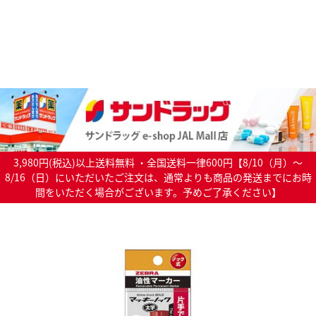
3,980円(税込)以上送料無料 ・全国送料一律600円【8/10（月）～
8/16（日）にいただいたご注文は、通常よりも商品の発送までにお時
間をいただく場合がございます。予めご了承ください】