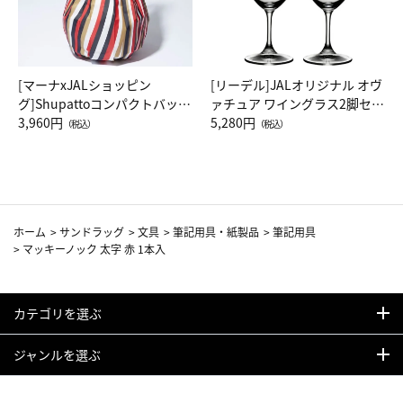
[マーナxJALショッピン
[リーデル]JALオリジナル オヴ
グ]Shupattoコンパクトバッグ
ァチュア ワイングラス2脚セッ
Drop JAL客室乗務員（LC）ス
3,960円
ト（レッドワイン）
5,280円
（税込）
（税込）
カーフ柄
ホーム
>
サンドラッグ
>
文具
>
筆記用具・紙製品
>
筆記用具
>
マッキーノック 太字 赤 1本入
カテゴリを選ぶ
ジャンルを選ぶ