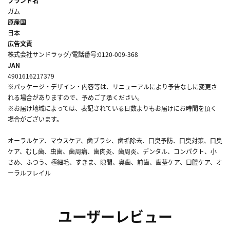
ブランド名
ガム
原産国
日本
広告文責
株式会社サンドラッグ/電話番号:0120-009-368
JAN
4901616217379
※パッケージ・デザイン・内容等は、リニューアルにより予告なしに変更さ
れる場合がありますので、予めご了承ください。
※お届け地域によっては、表記されている日数よりもお届けにお時間を頂く
場合がございます。
オーラルケア、マウスケア、歯ブラシ、歯垢除去、口臭予防、口臭対策、口臭
ケア、むし歯、虫歯、歯周病、歯肉炎、歯周炎、デンタル、コンパクト、小
さめ、ふつう、極細毛、すきま、隙間、奥歯、前歯、歯茎ケア、口腔ケア、オ
ーラルフレイル
ユーザーレビュー