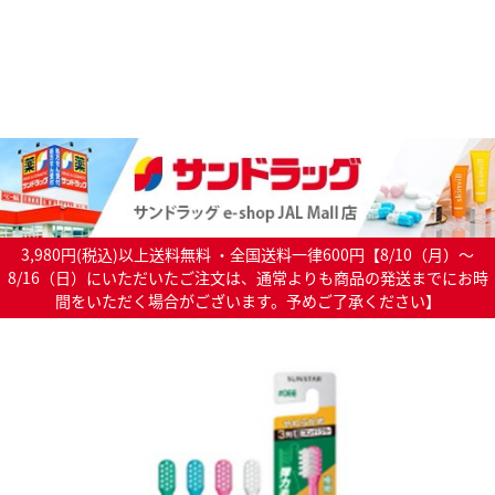
3,980円(税込)以上送料無料 ・全国送料一律600円【8/10（月）～
8/16（日）にいただいたご注文は、通常よりも商品の発送までにお時
間をいただく場合がございます。予めご了承ください】