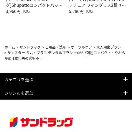
グ]Shupattoコンパクトバッグ
ァチュア ワイングラス2脚セッ
Drop JAL客室乗務員（LC）ス
3,960円
ト（レッドワイン）
5,280円
（税込）
（税込）
カーフ柄
ホーム
>
サンドラッグ
>
日用品・洗剤
>
オーラルケア
>
大人用歯ブラシ
>
サンスター ガム・プラス デンタルブラシ ＃066 3列超コンパクト・やわら
かめ 1本○色の選択不可
カテゴリを選ぶ
ジャンルを選ぶ