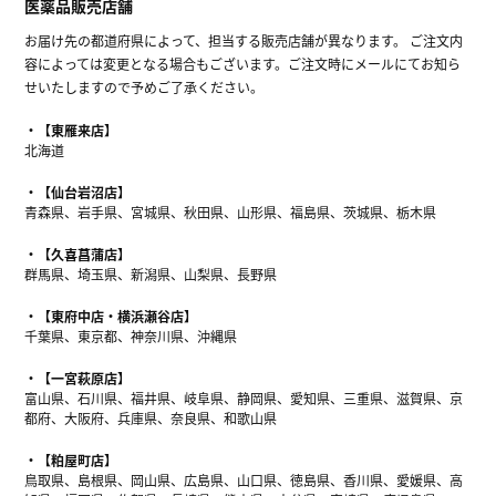
医薬品販売店舗
お届け先の都道府県によって、担当する販売店舗が異なります。 ご注文内
容によっては変更となる場合もございます。ご注文時にメールにてお知ら
せいたしますので予めご了承ください。
【東雁来店】
北海道
【仙台岩沼店】
青森県、岩手県、宮城県、秋田県、山形県、福島県、茨城県、栃木県
【久喜菖蒲店】
群馬県、埼玉県、新潟県、山梨県、長野県
【東府中店・横浜瀬谷店】
千葉県、東京都、神奈川県、沖縄県
【一宮萩原店】
富山県、石川県、福井県、岐阜県、静岡県、愛知県、三重県、滋賀県、京
都府、大阪府、兵庫県、奈良県、和歌山県
【粕屋町店】
鳥取県、島根県、岡山県、広島県、山口県、徳島県、香川県、愛媛県、高