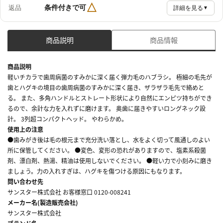
△
条件付きで可
返品
詳細を見る
▼
商品説明
商品情報
商品説明
軽いチカラで歯周病菌のすみかに深く届く弾力毛のハブラシ。 極細の毛先が
歯とハグキの境目の歯周病菌のすみかに深く届き、ザラザラ毛先で絡めと
る。 また、多角ハンドルとストレート形状により自然にエンピツ持ちができ
るので、余計な力を入れずに磨けます。 奥歯に届きやすいロングネック設
計。 3列超コンパクトヘッド。 やわらかめ。
使用上の注意
●歯みがき後は毛の根元まで充分洗い落とし、水をよく切って風通しのよい
所に保管してください。 ●変色、変形の恐れがありますので、塩素系殺菌
剤、漂白剤、熱湯、精油は使用しないでください。 ●軽い力で小刻みに磨き
ましょう。力の入れすぎは、ハグキを傷つける原因にもなります。
問い合わせ先
サンスター株式会社 お客様窓口 0120-008241
メーカー名(製造販売会社)
サンスター株式会社