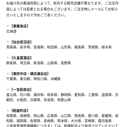
お届け先の都道府県によって、担当する販売店舗が異なります。 ご注文内
容によっては変更となる場合もございます。ご注文時にメールにてお知ら
せいたしますので予めご了承ください。
【東雁来店】
北海道
【仙台岩沼店】
青森県、岩手県、宮城県、秋田県、山形県、福島県、茨城県、栃木県
【久喜菖蒲店】
群馬県、埼玉県、新潟県、山梨県、長野県
【東府中店・横浜瀬谷店】
千葉県、東京都、神奈川県、沖縄県
【一宮萩原店】
富山県、石川県、福井県、岐阜県、静岡県、愛知県、三重県、滋賀県、京
都府、大阪府、兵庫県、奈良県、和歌山県
【粕屋町店】
鳥取県、島根県、岡山県、広島県、山口県、徳島県、香川県、愛媛県、高
知県、福岡県、佐賀県、長崎県、熊本県、大分県、宮崎県、鹿児島県
※高度管理医療機器につきましては、粕屋町店より発送させていただいて