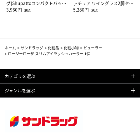
グ]Shupattoコンパクトバッグ
ァチュア ワイングラス2脚セッ
Drop JAL客室乗務員（LC）ス
3,960円
ト（レッドワイン）
5,280円
（税込）
（税込）
カーフ柄
ホーム
>
サンドラッグ
>
化粧品
>
化粧小物
>
ビューラー
>
ロージーローザ スリムアイラッシュカーラー 1個
カテゴリを選ぶ
ジャンルを選ぶ