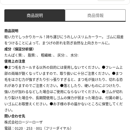
商品説明
商品情報
商品説明
軽い力でしっかりカール！持ち運びにうれしいスリムカーラー。 ゴムに段差
をつけることによって、まつげの折れを防ぎ自然な上向きカールに。
成分（保証分析値）
たんぱく質: 、 脂質: 、 粗繊維: 、 灰分: 、 水分:
使用上の注意
●まつ毛をカールする以外の目的には使用しないでください。●フレーム上
部の両端が鋭くなっていますので、取り扱いに十分ご注意ください。●まつ
毛をはさむ力が強すぎたり引っ張りすぎると、まつ毛が抜けたり、切れる恐
れがありますのでご注意ください。●落としたり、硬いものにぶつけたり、
強い力が加わるなどした場合はご使用にならないでください。●ゴムが切れ
たり裂けた場合や、長期間使用しゴムの弾力が弱まった場合は、付属の新し
いゴムにお取替えください。●お子様の手の届かないところに保管してくだ
さい。
問い合わせ先
株式会社ロージーローザ
電話：0120‐253‐001（フリーダイヤル）