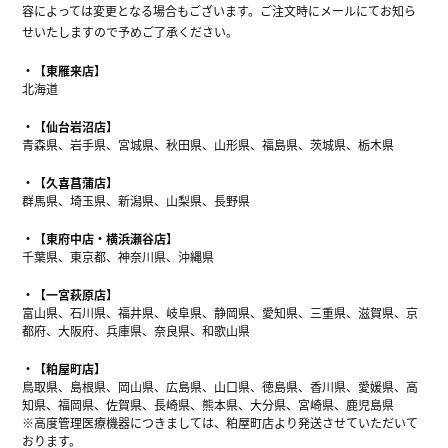
容によっては変更となる場合もございます。ご注文時にメールにてお知ら
せいたしますので予めご了承ください。
【東雁来店】
北海道
【仙台岩沼店】
青森県、岩手県、宮城県、秋田県、山形県、福島県、茨城県、栃木県
【久喜菖蒲店】
群馬県、埼玉県、新潟県、山梨県、長野県
【東府中店・横浜瀬谷店】
千葉県、東京都、神奈川県、沖縄県
【一宮萩原店】
富山県、石川県、福井県、岐阜県、静岡県、愛知県、三重県、滋賀県、京
都府、大阪府、兵庫県、奈良県、和歌山県
【粕屋町店】
鳥取県、島根県、岡山県、広島県、山口県、徳島県、香川県、愛媛県、高
知県、福岡県、佐賀県、長崎県、熊本県、大分県、宮崎県、鹿児島県
※高度管理医療機器につきましては、粕屋町店より発送させていただいて
おります。