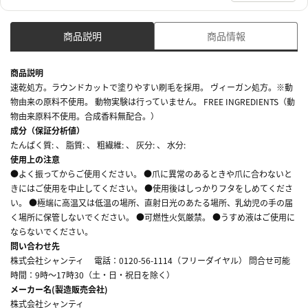
商品説明
商品情報
商品説明
速乾処方。ラウンドカットで塗りやすい刷毛を採用。 ヴィーガン処方。※動
物由来の原料不使用。 動物実験は行っていません。 FREE INGREDIENTS（動
物由来原料不使用。合成香料無配合。）
成分（保証分析値）
たんぱく質: 、 脂質: 、 粗繊維: 、 灰分: 、 水分:
使用上の注意
●よく振ってからご使用ください。 ●爪に異常のあるときや爪に合わないと
きにはご使用を中止してください。 ●使用後はしっかりフタをしめてくださ
い。 ●極端に高温又は低温の場所、直射日光のあたる場所、乳幼児の手の届
く場所に保管しないでください。 ●可燃性火気厳禁。 ●うすめ液はご使用に
ならないでください。
問い合わせ先
株式会社シャンティ 電話：0120-56-1114（フリーダイヤル） 問合せ可能
時間：9時～17時30（土・日・祝日を除く）
メーカー名(製造販売会社)
株式会社シャンティ