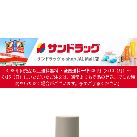
3,980円(税込)以上送料無料 ・全国送料一律600円【8/10（月）～
8/16（日）にいただいたご注文は、通常よりも商品の発送までにお時
間をいただく場合がございます。予めご了承ください】