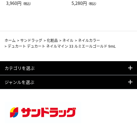
Drop JAL客室乗務員（LC）ス
3,960円
ト（レッドワイン）
5,280円
（税込）
（税込）
カーフ柄
ホーム
>
サンドラッグ
>
化粧品
>
ネイル
>
ネイルカラー
>
デュカート デュカート ネイルマイン 33 ルミエールゴールド 9mL
カテゴリを選ぶ
ジャンルを選ぶ