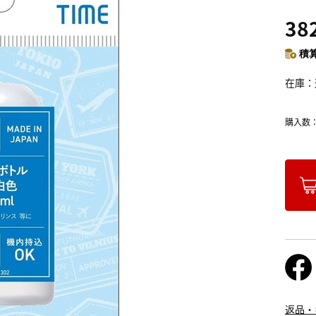
38
積算
在庫
購入数
返品・