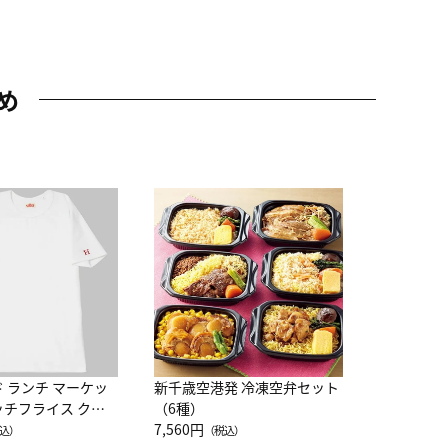
め
JAL特製
レー 200
10,800円
（
ド ランチ マーケッ
新千歳空港発 冷凍空弁セット
ッチフライス クル
（6種）
注半袖Ｔシャツ
7,560円
込）
（税込）