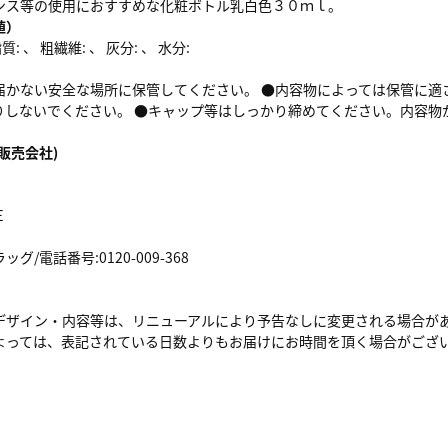
ンス等の使用におすすめな化粧ボトル乳白色３０ｍｌ。
値）
: 、 粗繊維: 、 灰分: 、 水分:
届かない安全な場所に保管してください。 ●内容物によっては保管に適
りしないでください。 ●キャップ等はしっかり締めてください。内容物
。
販売会社)
Ｅ
/電話番号:0120-009-368
デザイン・内容等は、リニューアルにより予告なしに変更される場合が
よっては、表記されている日数よりもお届けにお時間を頂く場合がござ