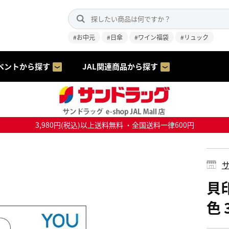
#お中元
#日傘
#ワイン福袋
#リュック
ベントから探す
JAL関連商品から探す
3,980円(税込)以上送料無料 ・全国送料一律600円
サ
貝
色 