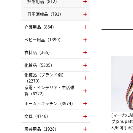
掃除用品（812）
日用消耗品（791）
介護用品（884）
ベビー用品（1390）
衣料品（365）
化粧品（5305）
化粧品（ブランド別）
（2270）
家電・インテリア・生活雑
貨（6222）
ホーム・キッチン（3974）
[マーナxJ
文具（4746）
グ]Shup
グ Drop 
3,960円
（税
園芸用品（1928）