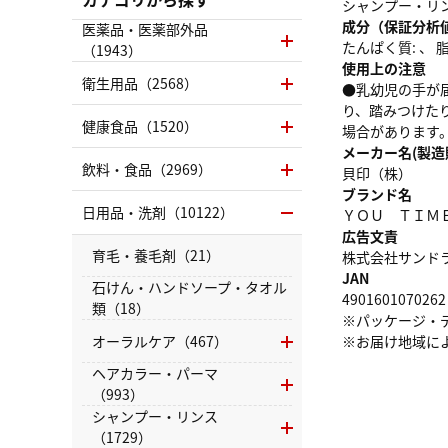
シャンプー・リ
成分（保証分析
医薬品・医薬部外品
たんぱく質: 、 脂質
（1943）
使用上の注意
衛生用品（2568）
●乳幼児の手が
り、踏みつけた
健康食品（1520）
場合があります
メーカー名(製造
飲料・食品（2969）
貝印（株）
ブランド名
日用品・洗剤（10122）
ＹＯＵ ＴＩＭ
広告文責
育毛・養毛剤（21）
株式会社サンドラッグ
JAN
石けん・ハンドソープ・タオル
4901601070262
類（18）
※パッケージ・
オーラルケア（467）
※お届け地域に
ヘアカラー・パーマ
（993）
シャンプー・リンス
（1729）