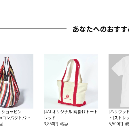
あなたへのおすす
ALショッピン
[JALオリジナル]肩掛けトート
[ハリウッ
attoコンパクトバッ
レッド
ト]ストレ
JAL客室乗務員
3,850円
ーネック別
5,500円
込）
（税込）
（税