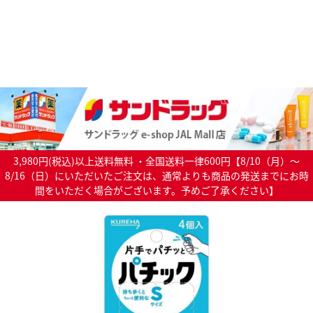
3,980円(税込)以上送料無料 ・全国送料一律600円【8/10（月）～
8/16（日）にいただいたご注文は、通常よりも商品の発送までにお時
間をいただく場合がございます。予めご了承ください】