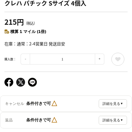
クレハ パチック Sサイズ 4個入
215円
（税込）
積算 1 マイル (1倍)
在庫
通常：2-4営業日 発送目安
購入数：
△
条件付きで可
キャンセル
詳細を見る
▼
△
条件付きで可
返品
詳細を見る
▼