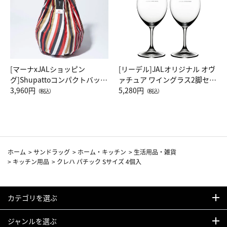
[マーナxJALショッピン
[リーデル]JALオリジナル オヴ
グ]Shupattoコンパクトバッグ
ァチュア ワイングラス2脚セッ
Drop JAL客室乗務員（LC）ス
3,960円
ト（レッドワイン）
5,280円
（税込）
（税込）
カーフ柄
ホーム
>
サンドラッグ
>
ホーム・キッチン
>
生活用品・雑貨
>
キッチン用品
>
クレハ パチック Sサイズ 4個入
カテゴリを選ぶ
ジャンルを選ぶ