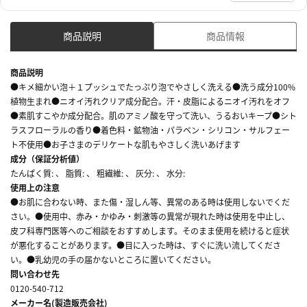
商品説明
商品情報
商品説明
●キメ細かい泡＋１プッシュでたっぷり泡でやさしく洗える●洗う成分100%
植物生まれ●ニオイ汚れクリア成分配合。汗・皮脂によるニオイ汚れをオフ
●素肌すこやか成分配合。肌のアミノ酸を守って洗い、うるおいキープ●シト
ラスフローラルの香り●着色料・鉱物油・パラベン・シリコン・サルフェー
ト不使用●お子さまのデリケートな肌もやさしく洗いあげます
成分（保証分析値）
たんぱく質: 、 脂質: 、 粗繊維: 、 灰分: 、 水分:
使用上の注意
●お肌に合わない時、また傷・湿しん等、異常のある時は使用しないでくだ
さい。●使用中、赤み・かゆみ・刺激等の異常が現れた時は使用を中止し、
皮フ科専門医等へのご相談をおすすめします。そのまま使用を続けると症状
が悪化することがあります。●目に入った時は、すぐに洗い流してくださ
い。●乳幼児の手の届かないところに置いてください。
問い合わせ先
0120-540-712
メーカー名(製造販売会社)