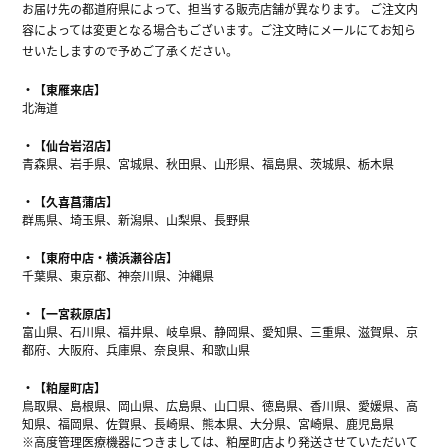
お届け先の都道府県によって、担当する販売店舗が異なります。 ご注文内
容によっては変更となる場合もございます。ご注文時にメールにてお知ら
せいたしますので予めご了承ください。
【東雁来店】
北海道
【仙台岩沼店】
青森県、岩手県、宮城県、秋田県、山形県、福島県、茨城県、栃木県
【久喜菖蒲店】
群馬県、埼玉県、新潟県、山梨県、長野県
【東府中店・横浜瀬谷店】
千葉県、東京都、神奈川県、沖縄県
【一宮萩原店】
富山県、石川県、福井県、岐阜県、静岡県、愛知県、三重県、滋賀県、京
都府、大阪府、兵庫県、奈良県、和歌山県
【粕屋町店】
鳥取県、島根県、岡山県、広島県、山口県、徳島県、香川県、愛媛県、高
知県、福岡県、佐賀県、長崎県、熊本県、大分県、宮崎県、鹿児島県
※高度管理医療機器につきましては、粕屋町店より発送させていただいて