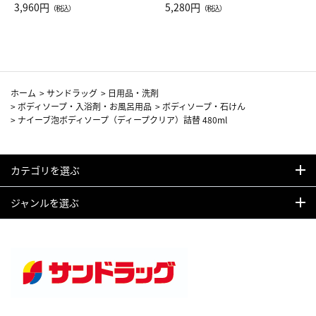
Drop JAL客室乗務員（LC）ス
3,960円
ト（レッドワイン）
5,280円
（税込）
（税込）
カーフ柄
ホーム
>
サンドラッグ
>
日用品・洗剤
>
ボディソープ・入浴剤・お風呂用品
>
ボディソープ・石けん
>
ナイーブ泡ボディソープ（ディープクリア）詰替 480ml
カテゴリを選ぶ
ジャンルを選ぶ