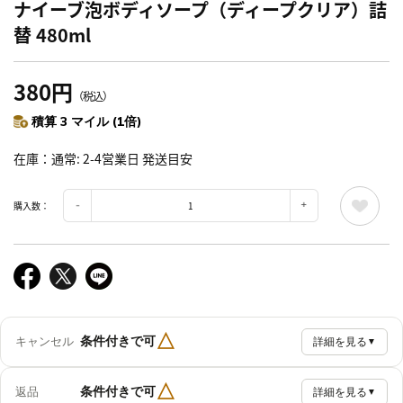
ナイーブ泡ボディソープ（ディープクリア）詰
替 480ml
380円
（税込）
積算 3 マイル (1倍)
在庫
通常: 2-4営業日 発送目安
購入数：
△
条件付きで可
キャンセル
詳細を見る
▼
△
条件付きで可
返品
詳細を見る
▼