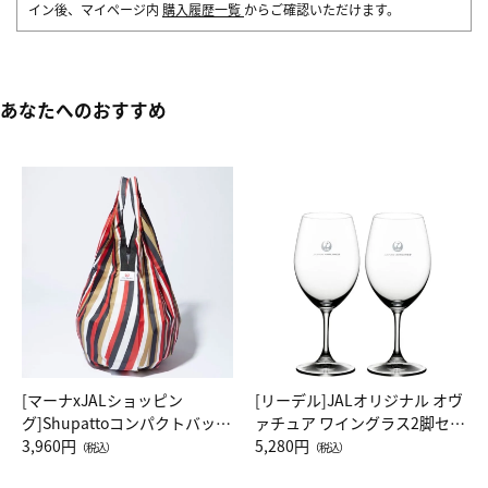
イン後、マイページ内
購入履歴一覧
からご確認いただけます。
あなたへのおすすめ
[マーナxJALショッピン
[リーデル]JALオリジナル オヴ
グ]Shupattoコンパクトバッグ
ァチュア ワイングラス2脚セッ
Drop JAL客室乗務員（LC）ス
3,960円
ト（レッドワイン）
5,280円
（税込）
（税込）
カーフ柄