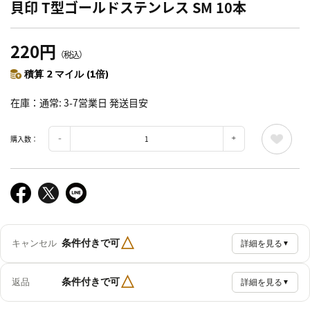
貝印 T型ゴールドステンレス SM 10本
220円
（税込）
積算 2 マイル (1倍)
在庫
通常: 3-7営業日 発送目安
購入数：
△
条件付きで可
キャンセル
詳細を見る
▼
△
条件付きで可
返品
詳細を見る
▼