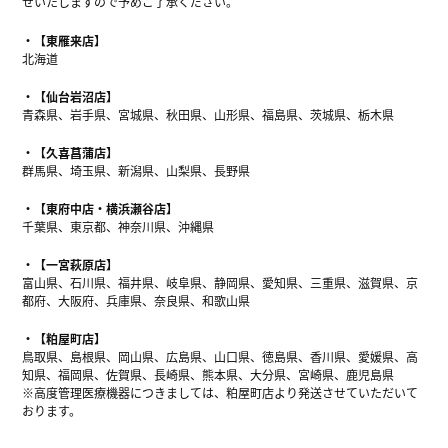
せいたしますので予めご了承ください。
【東雁来店】
北海道
【仙台岩沼店】
青森県、岩手県、宮城県、秋田県、山形県、福島県、茨城県、栃木県
【久喜菖蒲店】
群馬県、埼玉県、新潟県、山梨県、長野県
【東府中店・横浜瀬谷店】
千葉県、東京都、神奈川県、沖縄県
【一宮萩原店】
富山県、石川県、福井県、岐阜県、静岡県、愛知県、三重県、滋賀県、京
都府、大阪府、兵庫県、奈良県、和歌山県
【粕屋町店】
鳥取県、島根県、岡山県、広島県、山口県、徳島県、香川県、愛媛県、高
知県、福岡県、佐賀県、長崎県、熊本県、大分県、宮崎県、鹿児島県
※高度管理医療機器につきましては、粕屋町店より発送させていただいて
おります。