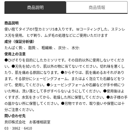
商品説明
商品情報
商品説明
使い捨てタイプのT型カミソリ5本入りです。 Wコーティングした、ステンレ
ス刃を使用。 ヒゲ剃り、ムダ毛の処理などにご使用いただけます
成分（保証分析値）
たんぱく質: 、 脂質: 、 粗繊維: 、 灰分: 、 水分:
使用上の注意
●ひげそりを目的にしたカミソリです。その目的以外に使用しないでくださ
い。●刃先を拭いたり、肌以外の物に当てないでください。切れ味を悪くし
たり、肌を痛める原因になります。●からぞりは、肌を痛めるおそれがあり
ます。そる部分にシェービングフォーム、またはよく泡立てた石鹸などをつ
けて、使用してください。●シェービングフォームや石鹸などが手や柄につ
いた時は、洗い落として手がすべらないようにしてください。●使用後はよ
くすすぎ、水気をきってから、乾燥した所に保管してください。●お子様の手
の届かない所に保管してください。●刃物ですので、取り扱いや保管には十
分ご注意ください。
問い合わせ先
貝印株式会社 お客様相談室
03‐3862‐6410