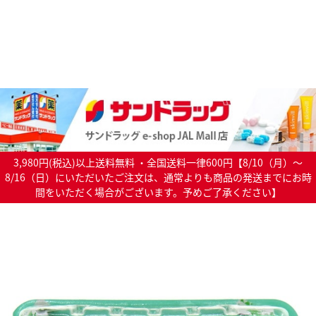
3,980円(税込)以上送料無料 ・全国送料一律600円【8/10（月）～
8/16（日）にいただいたご注文は、通常よりも商品の発送までにお時
間をいただく場合がございます。予めご了承ください】