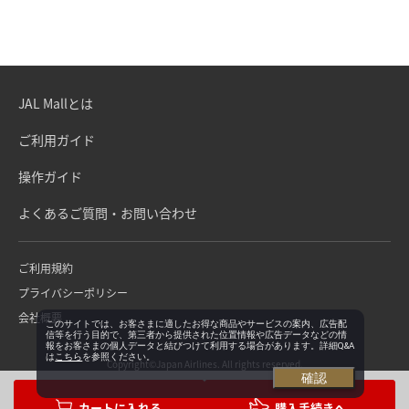
JAL Mallとは
ご利用ガイド
操作ガイド
よくあるご質問・お問い合わせ
ご利用規約
プライバシーポリシー
会社概要
このサイトでは、お客さまに適したお得な商品やサービスの案内、広告配
信等を行う目的で、第三者から提供された位置情報や広告データなどの情
報をお客さまの個人データと結びつけて利用する場合があります。詳細Q&A
は
こちら
を参照ください。
Copyright©Japan Airlines. All rights reserved.
確認
購入手続きへ