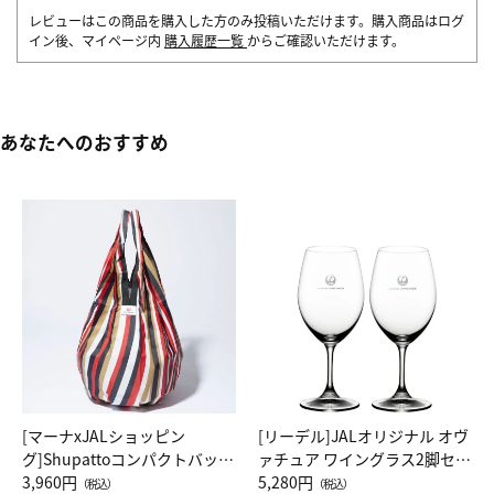
レビューはこの商品を購入した方のみ投稿いただけます。購入商品はログ
イン後、マイページ内
購入履歴一覧
からご確認いただけます。
あなたへのおすすめ
[マーナxJALショッピン
[リーデル]JALオリジナル オヴ
グ]Shupattoコンパクトバッグ
ァチュア ワイングラス2脚セッ
Drop JAL客室乗務員（LC）ス
3,960円
ト（レッドワイン）
5,280円
（税込）
（税込）