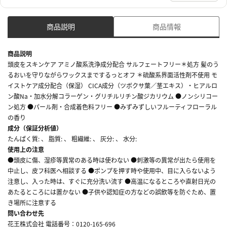
商品説明
商品情報
商品説明
頭皮をスキンケア アミノ酸系洗浄成分配合 サルフェートフリー＊処方 髪のう
るおいを守りながらワックスまでするっとオフ ＊硫酸系界面活性剤不使用 モ
イストケア成分配合（保湿） CICA成分（ツボクサ葉／茎エキス）・ヒアルロ
ン酸Na・加水分解コラーゲン・グリチルリチン酸ジカリウム ●ノンシリコー
ン処方 ●パール剤・合成着色料フリー ●みずみずしいフルーティフローラル
の香り
成分（保証分析値）
たんぱく質: 、 脂質: 、 粗繊維: 、 灰分: 、 水分:
使用上の注意
●頭皮に傷、湿疹等異常のある時は使わない ●刺激等の異常が出たら使用を
中止し、皮フ科医へ相談する ●ポンプを押す時や使用中、目に入らないよう
注意し、入った時は、すぐに充分洗い流す ●高温になるところや直射日光の
あたるところには置かない ●子供や認知症の方などの誤飲等を防ぐため、置
き場所に注意する
問い合わせ先
花王株式会社 電話番号：0120-165-696