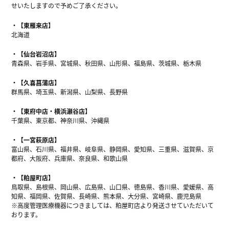
せいたしますので予めご了承ください。
【東雁来店】
北海道
【仙台岩沼店】
青森県、岩手県、宮城県、秋田県、山形県、福島県、茨城県、栃木県
【久喜菖蒲店】
群馬県、埼玉県、新潟県、山梨県、長野県
【東府中店・横浜瀬谷店】
千葉県、東京都、神奈川県、沖縄県
【一宮萩原店】
富山県、石川県、福井県、岐阜県、静岡県、愛知県、三重県、滋賀県、京
都府、大阪府、兵庫県、奈良県、和歌山県
【粕屋町店】
鳥取県、島根県、岡山県、広島県、山口県、徳島県、香川県、愛媛県、高
知県、福岡県、佐賀県、長崎県、熊本県、大分県、宮崎県、鹿児島県
※高度管理医療機器につきましては、粕屋町店より発送させていただいて
おります。