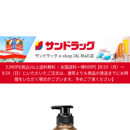
3,980円(税込)以上送料無料 ・全国送料一律600円【8/10（月）～
8/16（日）にいただいたご注文は、通常よりも商品の発送までにお時
間をいただく場合がございます。予めご了承ください】