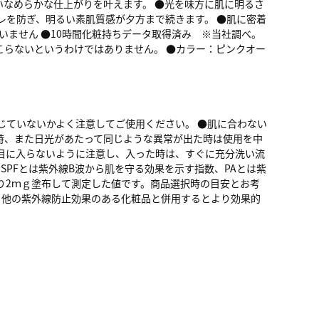
なめらかな仕上がりを叶えます。 ●光を味方に肌に明るさ
レを防ぎ、明るい素肌質感が夕方まで続きます。 ●肌に密着
いません ●10時間化粧持ちデータ取得済み ※当社調べ。
こらないというわけではありません。 ●カラー：ピンクオー
じていないかよく注意してご使用ください。 ●肌に合わない
時、また日光があたって同じような異常が出た時は使用を中
目に入らないように注意し、入った時は、すぐに充分洗い流
SPFとは紫外線B波から肌を守る効果を示す指数、PAとは紫
たり2ｍｇ塗布して測定した値です。商品選択時の目安とお考
● 他の紫外線防止効果のある化粧品と併用するとより効果的