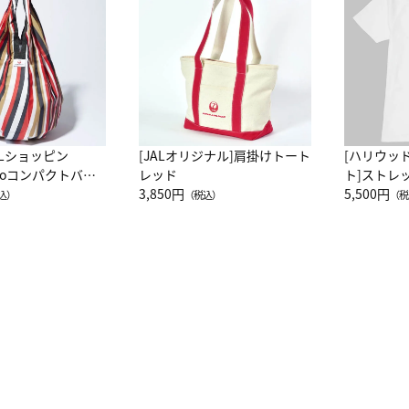
ALショッピン
[JALオリジナル]肩掛けトート
[ハリウッ
attoコンパクトバッ
レッド
ト]ストレ
JAL客室乗務員
3,850円
ーネック別
5,500円
込）
（税込）
（税
カーフ柄