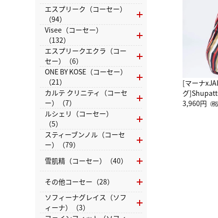
エスプリーク（コーセー）
（94）
Visee（コーセー）
（132）
エスプリークエクラ（コー
セー）（6）
ONE BY KOSE（コーセー）
（21）
[マーナxJ
カルテ クリニティ（コーセ
グ]Shup
ー）（7）
グ Drop 
3,960円
（税
（LC）ス
ルシェリ（コーセー）
（5）
スティーブンノル（コーセ
ー）（79）
雪肌精（コーセー）（40）
その他コーセー（28）
ソフィーナグレイス（ソフ
ィーナ）（3）