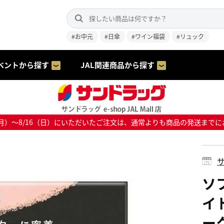
#お中元
#日傘
#ワイン福袋
#リュック
ベントから探す
JAL関連商品から探す
8/10（月）～8/16（日）にいただいたご注文は、通常よりも商品の発送
サ
ソ
イ
ーク