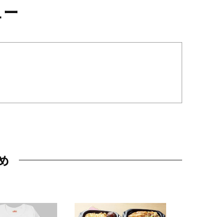
ュー
め
JAL特製