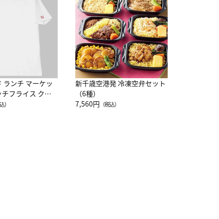
レー 200
10,800円
（
ド ランチ マーケッ
新千歳空港発 冷凍空弁セット
ッチフライス クル
（6種）
注半袖Ｔシャツ
7,560円
込）
（税込）