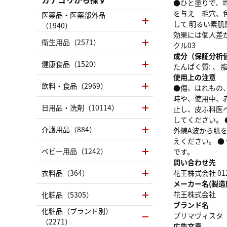
●ひと塗りで、
を与え 毛穴、
医薬品・医薬部外品
して 明るい素
（1940）
効果には個人差
衛生用品（2571）
クル03
成分（保証分析
健康食品（1520）
たんぱく質: 、 脂質
使用上の注意
飲料・食品（2969）
●傷、はれもの
時や、使用中、
日用品・洗剤（10114）
止し、皮ふ科医
してください。 
介護用品（884）
外線A波から肌
えください。 
ベビー用品（1242）
です。
問い合わせ先
衣料品（364）
花王株式会社 0120
メーカー名(製造
花王株式会社
化粧品（5305）
ブランド名
化粧品（ブランド別）
プリマヴィスタ
（2271）
広告文責