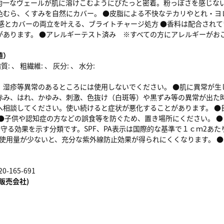
均一なヴェールが肌に溶けこむようにぴたっと密着。粉っぽさを感じない
色むら、くすみを自然にカバー。 ●皮脂による不快なテカリやとれ・ヨ
肌感とカバーの両立を叶える、ブライトチャージ処方 ●香料は配合されて
があります。 ●アレルギーテスト済み ※すべての方にアレルギーがお
値）
: 、 粗繊維: 、 灰分: 、 水分:
、湿疹等異常のあるところには使用しないでください。 ●肌に異常が生
赤み、はれ、かゆみ、刺激、色抜け（白斑等）や黒ずみ等の異常が出た
へ相談してください。使い続けると症状が悪化することがあります。 ●
●子供や認知症の方などの誤食等を防ぐため、置き場所にください。 ● 
を守る効果を示す分類です。SPF、PA表示は国際的な基準で１ｃｍ2あ
● 使用量が少ないと、充分な紫外線防止効果が得られにくくなります。 
-165-691
販売会社)