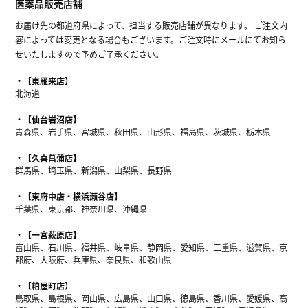
医薬品販売店舗
お届け先の都道府県によって、担当する販売店舗が異なります。 ご注文内
容によっては変更となる場合もございます。ご注文時にメールにてお知ら
せいたしますので予めご了承ください。
【東雁来店】
北海道
【仙台岩沼店】
青森県、岩手県、宮城県、秋田県、山形県、福島県、茨城県、栃木県
【久喜菖蒲店】
群馬県、埼玉県、新潟県、山梨県、長野県
【東府中店・横浜瀬谷店】
千葉県、東京都、神奈川県、沖縄県
【一宮萩原店】
富山県、石川県、福井県、岐阜県、静岡県、愛知県、三重県、滋賀県、京
都府、大阪府、兵庫県、奈良県、和歌山県
【粕屋町店】
鳥取県、島根県、岡山県、広島県、山口県、徳島県、香川県、愛媛県、高