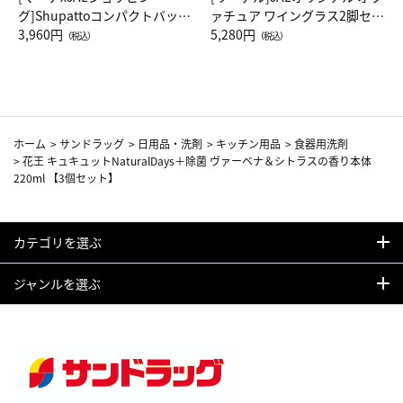
グ]Shupattoコンパクトバッグ
ァチュア ワイングラス2脚セッ
Drop JAL客室乗務員（LC）ス
3,960円
ト（レッドワイン）
5,280円
（税込）
（税込）
カーフ柄
ホーム
>
サンドラッグ
>
日用品・洗剤
>
キッチン用品
>
食器用洗剤
>
花王 キュキュットNaturalDays＋除菌 ヴァーベナ＆シトラスの香り本体
220ml 【3個セット】
カテゴリを選ぶ
ジャンルを選ぶ