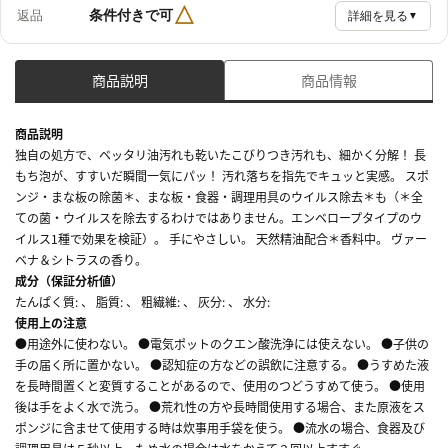
△
条件付きで可
返品
詳細を見る
▼
商品説明
商品情報
商品説明
独自の処方で、ベッタリ油汚れも乾いたこびりつき汚れも、細かく分解！ 長
もち泡が、すすいだ瞬間一気にパッ！ 汚れ落ちを指先でキュッと実感。 スポ
ンジ・まな板の除菌＊、まな板・食器・調理用具のウイルス除去＊も（＊全
ての菌・ウイルスを除去するわけではありません。エンベロープタイプのウ
イルス1種で効果を検証）。 手にやさしい。 天然精油配合＊香料中。 ヴァー
ベナ＆シトラスの香り。
成分（保証分析値）
たんぱく質: 、 脂質: 、 粗繊維: 、 灰分: 、 水分:
使用上の注意
●用途外に使わない。 ●電気ポットのクエン酸洗浄には使えない。 ●子供の
手の届く所に置かない。 ●認知症の方などの誤飲に注意する。 ●うすめた液
を長時間置くと変質することがあるので、使用のつどうすめて使う。 ●使用
後は手をよく水で洗う。 ●荒れ性の方や長時間使用する場合、また原液をス
ポンジに含ませて使用する時は炊事用手袋を使う。 ●流水の場合、食器及び