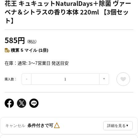
花王 キュキュットNaturalDays＋除菌 ヴァー
ベナ＆シトラスの香り本体 220ml 【3個セッ
ト】
585円
（税込）
積算 5 マイル (1倍)
在庫
通常: 3～7営業日 発送目安
購入数：
△
条件付きで可
キャンセル
詳細を見る
▼