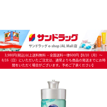
3,980円(税込)以上送料無料 ・全国送料一律600円【8/10（月）～
8/16（日）にいただいたご注文は、通常よりも商品の発送までにお時
間をいただく場合がございます。予めご了承ください】