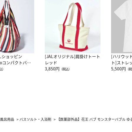
ALショッピン
[JALオリジナル]肩掛けトート
[ハリウッ
attoコンパクトバッ
レッド
ト]ストレ
JAL客室乗務員
3,850円
ーネック別
5,500円
込）
（税込）
（税
カーフ柄
お風呂用品
>
バスソルト・入浴剤
>
【医薬部外品】花王 バブ モンスターバブル ゆ