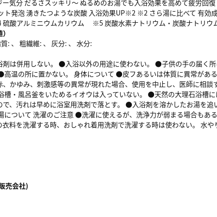
ー気分 だるさスッキリ～ ぬるめのお湯でも入浴効果を高めて疲労回復 B
ット発泡 湧きたつような炭酸 入浴効果UP※2 ※2 さら湯に比べて 有
4 硫酸アルミニウムカリウム ※5 炭酸水素ナトリウム・炭酸ナトリウ
値）
: 、 粗繊維: 、 灰分: 、 水分:
浴剤は併用しない。 ●入浴以外の用途に使わない。 ●子供の手の届く
 ●高温の所に置かない。 身体について ●皮フあるいは体質に異常があ
赤、かゆみ、刺激感等の異常が現れた場合、使用を中止し、医師に相談す
●浴槽・風呂釜をいためるイオウは入っていない。 ●天然の大理石浴槽に
ので、汚れは早めに浴室用洗剤で落とす。 ●入浴剤を溶かしたお湯を追
り湯について 洗濯のご注意 ●洗濯に使えるが、洗浄力が弱まる場合もあ
の衣料を洗濯する時、おしゃれ着用洗剤で洗濯する時は使わない。 水や
販売会社)