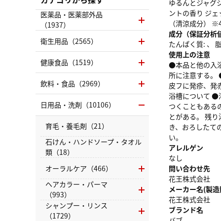
ゆるんとジャグジ
ントの香り ジェ
医薬品・医薬部外品
（清涼成分） ※
（1937）
成分（保証分析
衛生用品（2565）
たんぱく質: 、 脂質
使用上の注意
健康食品（1519）
●本品と他の入
所に注意する。
飲料・食品（2969）
皮フに発疹、発
浴槽について 
日用品・洗剤（10106）
つくこともある
とがある。 残
育毛・養毛剤（21）
き、おろしたて
い。
石けん・ハンドソープ・タオル
アレルゲン
類（18）
なし
オーラルケア（466）
問い合わせ先
花王株式会社
ヘアカラー・パーマ
メーカー名(製造
（993）
花王株式会社
シャンプー・リンス
ブランド名
（1729）
バブ