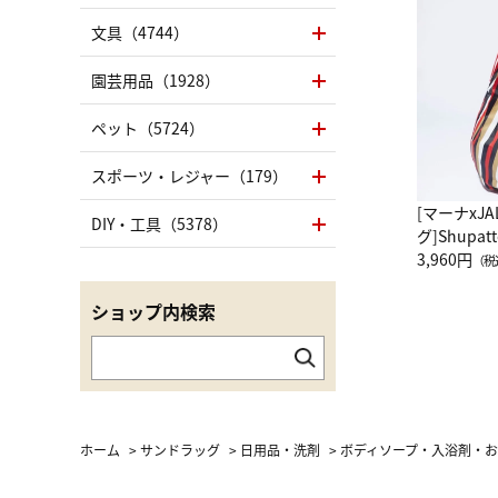
文具（4744）
園芸用品（1928）
ペット（5724）
スポーツ・レジャー（179）
[マーナxJ
DIY・工具（5378）
グ]Shup
グ Drop 
3,960円
（税
（LC）ス
ショップ内検索
ホーム
>
サンドラッグ
>
日用品・洗剤
>
ボディソープ・入浴剤・