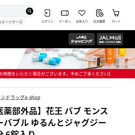
ログイン
クーポン
お気入り
注文履歴
カート
#スーツケース
までにお時間をいただく場合がございます。予めご了承ください】
ンドラッグe-shop
医薬部外品】花王 バブ モンス
ーバブル ゆるんとジャグジー
分 6錠入り