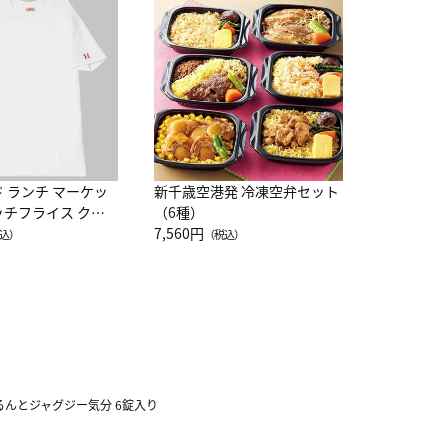
JAL特製
レー 200
10,800円
（
ド ランチ マーケッ
新千歳空港発 冷凍空弁セット
ッチフライス クル
（6種）
注半袖Ｔシャツ
7,560円
込）
（税込）
るんとジャグジー気分 6錠入り