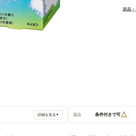
返品・
△
条件付きで可
返品
詳細を見る
▼