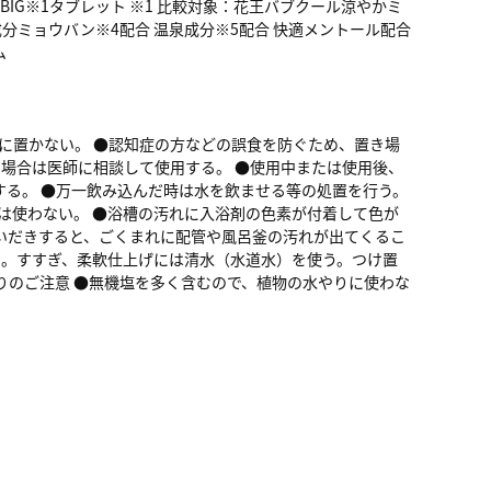
IG※1タブレット ※1 比較対象：花王バブクール涼やかミ
効成分ミョウバン※4配合 温泉成分※5配合 快適メントール配合
ム
所に置かない。 ●認知症の方などの誤食を防ぐため、置き場
る場合は医師に相談して使用する。 ●使用中または使用後、
る。 ●万一飲み込んだ時は水を飲ませる等の処置を行う。
は使わない。 ●浴槽の汚れに入浴剤の色素が付着して色が
いだきすると、ごくまれに配管や風呂釜の汚れが出てくるこ
る。すすぎ、柔軟仕上げには清水（水道水）を使う。つけ置
りのご注意 ●無機塩を多く含むので、植物の水やりに使わな