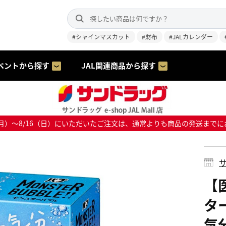
#シャインマスカット
#財布
#JALカレンダー
ベントから探す
JAL関連商品から探す
8/10（月）～8/16（日）にいただいたご注文は、通常よりも商品の発送
サ
【
タ
気